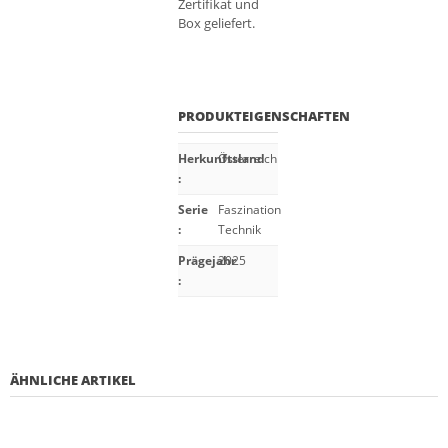
Zertifikat und
Box geliefert.
PRODUKTEIGENSCHAFTEN
Herkunftsland
Österreich
:
Serie
Faszination
:
Technik
Prägejahr
2025
:
ÄHNLICHE ARTIKEL