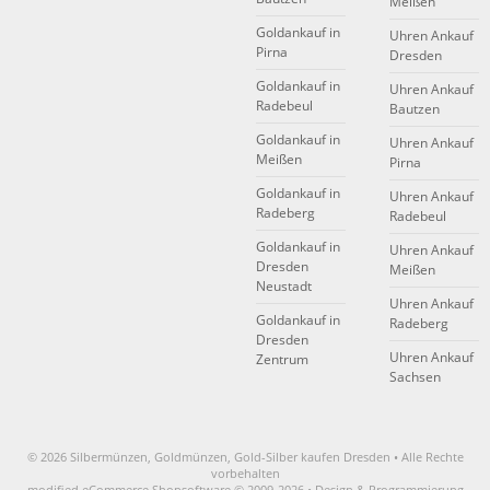
Meißen
Goldankauf in
Uhren Ankauf
Pirna
Dresden
Goldankauf in
Uhren Ankauf
Radebeul
Bautzen
Goldankauf in
Uhren Ankauf
Meißen
Pirna
Goldankauf in
Uhren Ankauf
Radeberg
Radebeul
Goldankauf in
Uhren Ankauf
Dresden
Meißen
Neustadt
Uhren Ankauf
Goldankauf in
Radeberg
Dresden
Uhren Ankauf
Zentrum
Sachsen
© 2026 Silbermünzen, Goldmünzen, Gold-Silber kaufen Dresden • Alle Rechte
vorbehalten
modified eCommerce Shopsoftware © 2009-2026 • Design & Programmierung