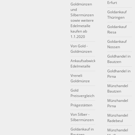
Erfurt
Goldmünzen
und
Goldankauf
Silbermünzen
Thüringen
sowie weitere
Edelmetalle
Goldankauf
kaufen ab
Riesa
1.1.2020
Goldankauf
Von Gold -
Nossen
Goldmünzen
Goldhandel in
Ankaufsabwicklung
Bautzen
Edelmetalle
Goldhandel in
Vreneli
Pirna
Goldmünze
Münzhandel
Gold
Bautzen
Preisvergleich
Münzhandel
Prägestätten
Pirna
Von Silber -
Münzhandel
Silbermünzen
Radebeul
Goldankauf in
Münzhandel
Bautzen