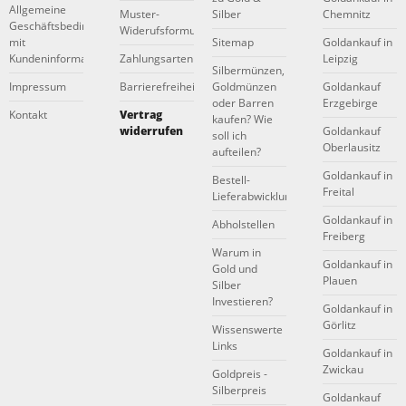
Allgemeine
Muster-
Silber
Chemnitz
Geschäftsbedingungen
Widerufsformular
mit
Sitemap
Goldankauf in
Kundeninformationen
Zahlungsarten
Leipzig
Silbermünzen,
Impressum
Barrierefreiheitserklärung
Goldmünzen
Goldankauf
oder Barren
Erzgebirge
Kontakt
Vertrag
kaufen? Wie
widerrufen
Goldankauf
soll ich
Oberlausitz
aufteilen?
Goldankauf in
Bestell-
Freital
Lieferabwicklung
Goldankauf in
Abholstellen
Freiberg
Warum in
Goldankauf in
Gold und
Plauen
Silber
Investieren?
Goldankauf in
Görlitz
Wissenswerte
Links
Goldankauf in
Zwickau
Goldpreis -
Silberpreis
Goldankauf