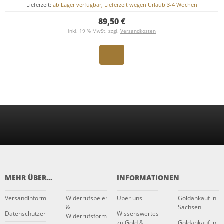
Lieferzeit:
ab Lager verfügbar, Lieferzeit wegen Urlaub 3-4 Wochen
89,50 €
inkl. 19 % MwSt. zzgl.
Versandkosten
MEHR ÜBER...
INFORMATIONEN
Versandinformationen
Widerrufsbelehrung
Über uns
Goldankauf in
&
Sachsen
Datenschutzerklärung
Wissenswertes
Widerrufsformular
zu Gold &
Goldankauf in