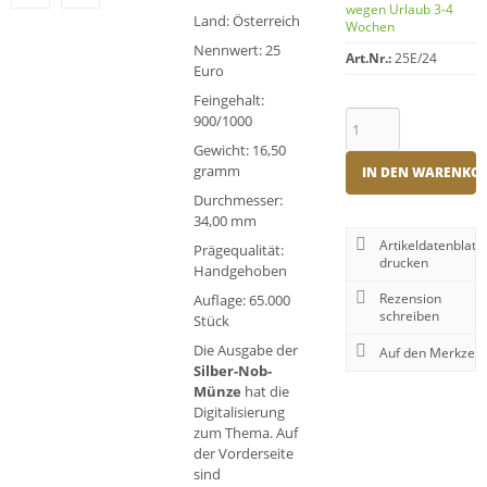
wegen Urlaub 3-4
Land: Österreich
Wochen
Nennwert: 25
Art.Nr.:
25E/24
Euro
Feingehalt:
900/1000
Gewicht: 16,50
gramm
IN DEN WARENKO
Durchmesser:
34,00 mm
Artikeldatenblatt
Prägequalität:
drucken
Handgehoben
Rezension
Auflage: 65.000
schreiben
Stück
Die Ausgabe der
Silber-Nob-
Münze
hat die
Digitalisierung
zum Thema. Auf
der Vorderseite
sind