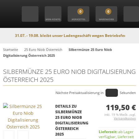
0
0
MEIN KONTO
MERKZETTEL
WARENKORB
m 31.07. - 19.08. bleibt unser Ladengeschäft wegen Betriebsferien geschloss
Startseite
25 Euro Niob Österreich
Silbermünze 25 Euro Niob
Digitalisierung Österreich 2025
SILBERMÜNZE 25 EURO NIOB DIGITALISIERUNG
ÖSTERREICH 2025
Nächste Preisaktualisierung in
Sekunden
119,50 €
DETAILS ZU
SILBERMÜNZE
inkl. 19 % MwSt. zzgl.
25 EURO NIOB
Versandkosten
DIGITALISIERUNG
ÖSTERREICH
Lieferzeit:
ab Lager
2025
verfügbar, Lieferzeit