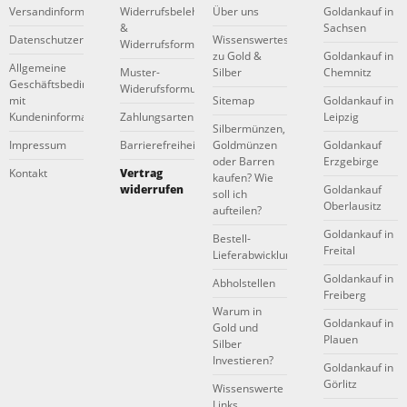
Versandinformationen
Widerrufsbelehrung
Über uns
Goldankauf in
&
Sachsen
Datenschutzerklärung
Wissenswertes
Widerrufsformular
zu Gold &
Goldankauf in
Allgemeine
Muster-
Silber
Chemnitz
Geschäftsbedingungen
Widerufsformular
mit
Sitemap
Goldankauf in
Kundeninformationen
Zahlungsarten
Leipzig
Silbermünzen,
Impressum
Barrierefreiheitserklärung
Goldmünzen
Goldankauf
oder Barren
Erzgebirge
Kontakt
Vertrag
kaufen? Wie
widerrufen
Goldankauf
soll ich
Oberlausitz
aufteilen?
Goldankauf in
Bestell-
Freital
Lieferabwicklung
Goldankauf in
Abholstellen
Freiberg
Warum in
Goldankauf in
Gold und
Plauen
Silber
Investieren?
Goldankauf in
Görlitz
Wissenswerte
Links