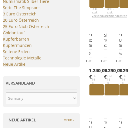
Numismatik Silber Tiere
§
§
zzgl.
25a
25a
Ver
Serie The Simpsons
UStG
UStG
zzgl.
zzgl.
3 Euro Österreich
Versandkosten
Versandkosten
20 Euro Österreich
25 Euro Niob Österreich
Goldankauf
10
Silbermünz
10
Kupferbarren
oz
10
Unz
Silbermünze
oz
Silb
Kupfermünzen
Allegories
Somalia
Ger
Seltene Erden
3. Ausgabe, Auflage: 250 S
Auflag
Italia
Elefant
50
Technologie Metalle
&
2021
Mar
Lieferzeit:
Lieferzeit wegen 
Lieferzeit:
Lieferz
Lieferzeit:
Neue Artikel
Germania
202
1.240,00
1.290,00
1.2
50
Mark
€
€
€
inkl.
inkl.
inkl.
19
19
19
(2020)
VERSANDLAND
%
%
%
3.
MwSt.
MwSt.
MwS
zzgl.
zzgl.
zzgl.
Ausgabe
Versandkosten
Versandkosten
Ver
NEUE ARTIKEL
MEHR
»
10
10
10
Unzen
oz
oz