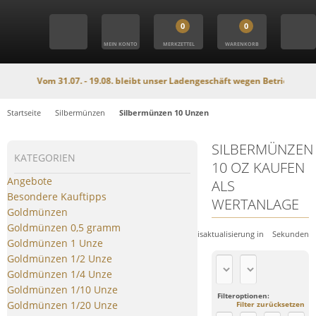
0
0
MEIN KONTO
MERKZETTEL
WARENKORB
Vom 31.07. - 19.08. bleibt unser Ladengeschäft wegen Betriebsferien g
Startseite
Silbermünzen
Silbermünzen 10 Unzen
SILBERMÜNZEN
KATEGORIEN
10 OZ KAUFEN
Angebote
ALS
Besondere Kauftipps
WERTANLAGE
Goldmünzen
Goldmünzen 0,5 gramm
Nächste Preisaktualisierung in
Sekunden
Goldmünzen 1 Unze
Goldmünzen 1/2 Unze
Goldmünzen 1/4 Unze
Goldmünzen 1/10 Unze
Filteroptionen:
Goldmünzen 1/20 Unze
Filter zurücksetzen