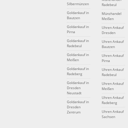
Silbermünzen
Radebeul
Goldankauf in
Münzhandel
Bautzen
Meißen
Goldankauf in
Uhren Ankauf
Pirna
Dresden
Goldankauf in
Uhren Ankauf
Radebeul
Bautzen
Goldankauf in
Uhren Ankauf
Meißen
Pirna
Goldankauf in
Uhren Ankauf
Radeberg
Radebeul
Goldankauf in
Uhren Ankauf
Dresden
Meißen
Neustadt
Uhren Ankauf
Goldankauf in
Radeberg
Dresden
Uhren Ankauf
Zentrum
Sachsen