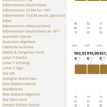
Silbermünzen Deutschland
Silbermünzen 10 DM bis 1997
Silbermünzen 10 EUR versch. Jahre 925
Silber
Austral.
Silbermünz
10
Silbermünzen Altdeutschland
Kookaburra
10
Unz
Silbermünzen Deutschland ab 1871
10
oz
Silb
Australien Spezial
Unzen
Somalia
Tud
999/1000
Elefant
Beas
Australien allgemein
Silber
2023
Bull
Lieferzeit:
Lieferzeit wegen 
Lieferzeit:
Lieferz
Lieferzeit:
Celebrate Australia
2026
of
Deadly & Dangerous Serie
903,93
916,98
921
Clae
Lunar II Drache
202
€
€
€
inkl.
inkl.
inkl.
19
19
19
Lunar II Schlange
%
%
%
MwSt.
MwSt.
MwS
Lunar II Tiger
zzgl.
zzgl.
zzgl.
Versandkosten
Versandkosten
Ver
Sea Life
Shanghai World Expo
New Zealand Spezial
Mandalorian
New Zealand Allgemein
10
10
10
Star Wars Serie
Unzen
Unzen
Unz
Somalia Elefant Spezial
Silbermünze
Silbermünz
Silb