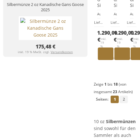
Silbermünze 2 oz Kanadische Gans Goose
Silbermünze
Silbermünz
Silb
2025
Südkorea
Allegories
Alle
Auflage: 200 Stück
Auflage: 250 Stü
Auflag
Tiger
Polonia
Gali
2021
&
&
Lieferzeit:
Lieferzeit wegen 
Lieferzeit:
Lieferz
Lieferzeit:
Germania
Ger
1.290,00
1.290,00
1.2
50
50
Mark
Mar
€
€
€
inkl.
inkl.
inkl.
19
19
19
2022
202
175,48 €
%
%
%
MwSt.
MwSt.
MwS
inkl. 19 % MwSt. zzgl.
Versandkosten
zzgl.
zzgl.
zzgl.
Versandkosten
Versandkosten
Ver
Zeige
1
bis
18
(von
insgesamt
23
Artikeln)
Seiten:
1
2
10 oz
Silbermünzen
sind sowohl für den
Sammler als auch