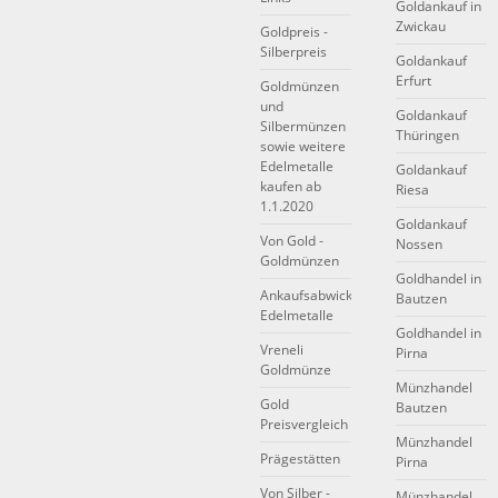
Goldankauf in
Zwickau
Goldpreis -
Silberpreis
Goldankauf
Erfurt
Goldmünzen
und
Goldankauf
Silbermünzen
Thüringen
sowie weitere
Edelmetalle
Goldankauf
kaufen ab
Riesa
1.1.2020
Goldankauf
Von Gold -
Nossen
Goldmünzen
Goldhandel in
Ankaufsabwicklung
Bautzen
Edelmetalle
Goldhandel in
Vreneli
Pirna
Goldmünze
Münzhandel
Gold
Bautzen
Preisvergleich
Münzhandel
Prägestätten
Pirna
Von Silber -
Münzhandel