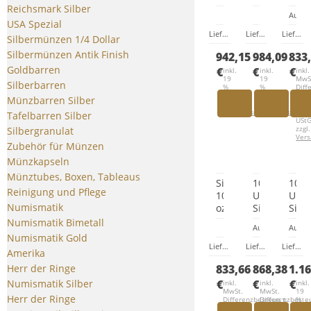
Tudor
Tudor
Aust
Reichsmark Silber
Auflag
Beasts
Beasts
Pied
USA Spezial
Yale
Lion
Plat
Lieferzeit:
Lieferzeit wegen 
Lieferzeit:
Lieferz
Lieferzeit:
Silbermünzen 1/4 Dollar
2023
2022
202
Silbermünzen Antik Finish
942,15
984,09
833
Next
Goldbarren
Gene
€
€
€
inkl.
inkl.
inkl.
19
19
MwS
-
Silberbarren
%
%
Diff
3.
MwSt.
MwSt.
nac
Münzbarren Silber
zzgl.
zzgl.
§
Aus
Versandkosten
Versandkosten
25a
Tafelbarren Silber
USt
zzgl.
Silbergranulat
Ver
Zubehör für Münzen
Münzkapseln
Münztubes, Boxen, Tableaus
Silbermünze
10
10
Reinigung und Pflege
10
Unzen
Unz
Numismatik
oz
Silbermünz
Silb
Mythen
Australien
Ger
Numismatik Bimetall
Auflage: 2.500 S
Auflag
und
Piedfort
50
Numismatik Gold
Legenden
Dingo
Mar
Lieferzeit:
Lieferzeit wegen 
Lieferzeit:
Lieferz
Lieferzeit:
Amerika
Robin
2022
202
Herr der Ringe
833,66
868,38
1.1
Hood
Next
2023
Generation
Numismatik Silber
€
€
€
inkl.
inkl.
inkl.
MwSt.
MwSt.
19
Herr der Ringe
Differenzbesteuert
Differenzbeste
%
nach
nach
MwS