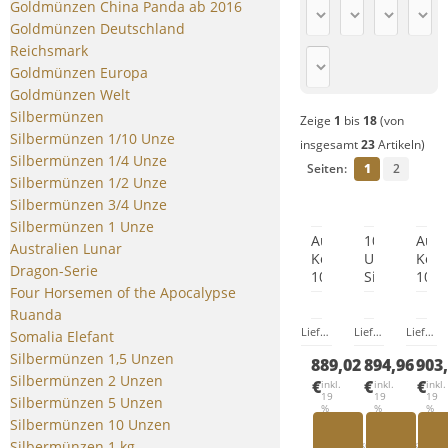
Goldmünzen China Panda ab 2016
Goldmünzen Deutschland
Reichsmark
Goldmünzen Europa
Goldmünzen Welt
Silbermünzen
Zeige
1
bis
18
(von
Silbermünzen 1/10 Unze
insgesamt
23
Artikeln)
Silbermünzen 1/4 Unze
Seiten:
1
2
Silbermünzen 1/2 Unze
Silbermünzen 3/4 Unze
Silbermünzen 1 Unze
Austral.
10
Aust
Australien Lunar
Koala
Unzen
Kook
Dragon-Serie
10
Silbermünz
10
Four Horsemen of the Apocalypse
Unzen
Tudor
Unz
999/1000
Beasts
999/
Ruanda
Silber
The
Silb
Lieferzeit:
Lieferzeit wegen 
Lieferzeit:
Lieferz
Lieferzeit:
Somalia Elefant
2013
Queens
202
Silbermünzen 1,5 Unzen
889,02
894,96
903
Lion
Silbermünzen 2 Unzen
2026
€
€
€
inkl.
inkl.
inkl.
19
19
19
Silbermünzen 5 Unzen
%
%
%
MwSt.
MwSt.
MwS
Silbermünzen 10 Unzen
zzgl.
zzgl.
zzgl.
Versandkosten
Versandkosten
Ver
Silbermünzen 1 kg