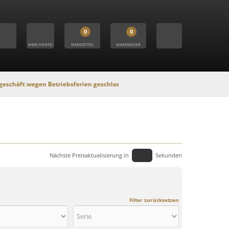
0
0
MEIN KONTO
MERKZETTEL
WARENKORB
egen Betriebsferien geschlossen. In dieser Zeit findet kein Versand statt, 
Nächste Preisaktualisierung in
Sekunden
Filter zurücksetzen