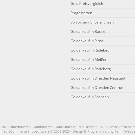
Gold Preisvergleich
Prägestätten
Von Silber - Silbermünzen
Goldankauf in Bautzen
Goldankauf in Pirna
Goldankauf in Radebeul
Goldankauf in Meißen
Goldankauf in Radeberg
Goldankauf in Dresden Neustadt
Goldankauf in Dresden Zentrum
Goldankauf in Sachsen
 2026 Silbermünzen, Goldmünzen, Gold-Silber kaufen Dresden • Alle Rechte vorbehalt
ified eCommerce Shopsoftware © 2009-2026 • Design & Programmierung Rehm Webde