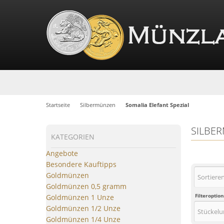
Startseite
Silbermünzen
Somalia Elefant Spezial
SILBE
KATEGORIEN
Angebote
Besondere Kauftipps
Goldmünzen
Goldmünzen 0,5 gramm
Filteroptio
Goldmünzen 1 Unze
Goldmünzen 1/2 Unze
Goldmünzen 1/4 Unze