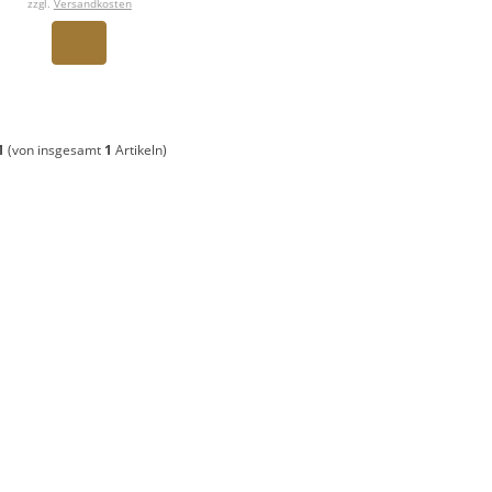
zzgl.
Versandkosten
1
(von insgesamt
1
Artikeln)