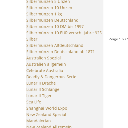
Silbermünzen 5 Unzen
Silbermünzen 10 Unzen
Silbermünzen 1 kg
Silbermünzen Deutschland
Silbermünzen 10 DM bis 1997
Silbermünzen 10 EUR versch. Jahre 925
Silber
Zeige
1
bis
Silbermünzen Altdeutschland
Silbermünzen Deutschland ab 1871
Australien Spezial
Australien allgemein
Celebrate Australia
Deadly & Dangerous Serie
Lunar II Drache
Lunar II Schlange
Lunar II Tiger
Sea Life
Shanghai World Expo
New Zealand Spezial
Mandalorian
New Zealand Allgemein