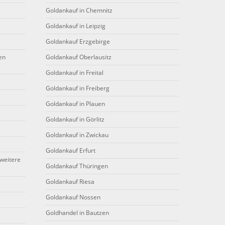
Goldankauf in Chemnitz
Goldankauf in Leipzig
Goldankauf Erzgebirge
en
Goldankauf Oberlausitz
Goldankauf in Freital
Goldankauf in Freiberg
Goldankauf in Plauen
Goldankauf in Görlitz
Goldankauf in Zwickau
Goldankauf Erfurt
weitere
Goldankauf Thüringen
Goldankauf Riesa
Goldankauf Nossen
Goldhandel in Bautzen