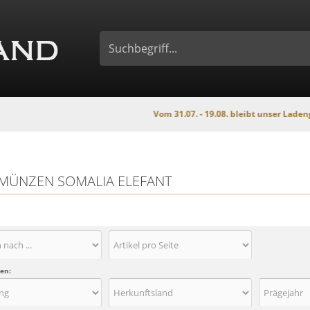
Vom 31.07. - 19.08. bleibt unser Ladengeschäft w
RMÜNZEN SOMALIA ELEFANT
nen: