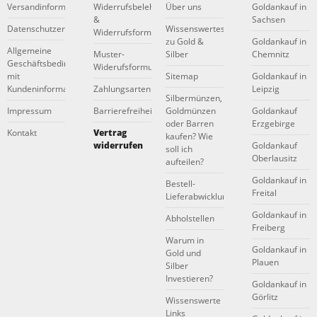
Versandinformationen
Widerrufsbelehrung
Über uns
Goldankauf in
&
Sachsen
Datenschutzerklärung
Wissenswertes
Widerrufsformular
zu Gold &
Goldankauf in
Allgemeine
Muster-
Silber
Chemnitz
Geschäftsbedingungen
Widerufsformular
mit
Sitemap
Goldankauf in
Kundeninformationen
Zahlungsarten
Leipzig
Silbermünzen,
Impressum
Barrierefreiheitserklärung
Goldmünzen
Goldankauf
oder Barren
Erzgebirge
Kontakt
Vertrag
kaufen? Wie
widerrufen
Goldankauf
soll ich
Oberlausitz
aufteilen?
Goldankauf in
Bestell-
Freital
Lieferabwicklung
Goldankauf in
Abholstellen
Freiberg
Warum in
Goldankauf in
Gold und
Plauen
Silber
Investieren?
Goldankauf in
Görlitz
Wissenswerte
Links