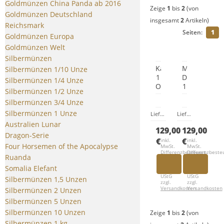
Goldmünzen China Panda ab 2016
Zeige
1
bis
2
(von
Goldmünzen Deutschland
insgesamt
2
Artikeln)
Reichsmark
Seiten:
1
Goldmünzen Europa
Goldmünzen Welt
Silbermünzen
Kakapo
Mauis
Silbermünzen 1/10 Unze
1
Dolphin
Silbermünzen 1/4 Unze
Oz
1
Silbermünzen 1/2 Unze
Silber
Oz
Silbermünzen 3/4 Unze
Proof
Silber
+
Proof
Silbermünzen 1 Unze
Lieferzeit:
ab Lager verfügba
Lieferzeit:
ab Lage
Box
+
Australien Lunar
129,00
129,00
+
Box
Dragon-Serie
Zertifikat
+
€
€
inkl.
inkl.
Four Horsemen of the Apocalypse
MwSt.
MwSt.
(2009)
Zertifikat
Differenzbesteuert
Differenzbeste
Ruanda
(2010)
nach
nach
§
§
Somalia Elefant
25a
25a
UStG
UStG
Silbermünzen 1,5 Unzen
zzgl.
zzgl.
Versandkosten
Versandkosten
Silbermünzen 2 Unzen
Silbermünzen 5 Unzen
Silbermünzen 10 Unzen
Zeige
1
bis
2
(von
Silbermünzen 1 kg