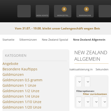
0
0
MEIN KONTO
MERKZETTEL
WARENKORB
Vom 31.07. - 19.08. bleibt unser Ladengeschäft wegen Betriebsferien
Startseite
Silbermünzen
New Zealand Spezial
New Zealand Allgemein
NEW ZEALAND
KATEGORIEN
ALLGEMEIN
Angebote
Besondere Kauftipps
Nächste Preisaktualisierung in
Sekunden
Goldmünzen
Goldmünzen 0,5 gramm
Goldmünzen 1 Unze
Goldmünzen 1/2 Unze
Filteroptionen:
Filter zurücksetzen
Goldmünzen 1/4 Unze
Goldmünzen 1/10 Unze
Goldmünzen 1/20 Unze