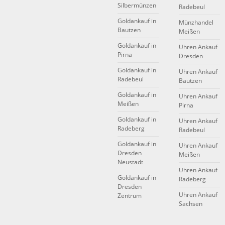
Silbermünzen
Radebeul
Goldankauf in
Münzhandel
Bautzen
Meißen
Goldankauf in
Uhren Ankauf
Pirna
Dresden
Goldankauf in
Uhren Ankauf
Radebeul
Bautzen
Goldankauf in
Uhren Ankauf
Meißen
Pirna
Goldankauf in
Uhren Ankauf
Radeberg
Radebeul
Goldankauf in
Uhren Ankauf
Dresden
Meißen
Neustadt
Uhren Ankauf
Goldankauf in
Radeberg
Dresden
Uhren Ankauf
Zentrum
Sachsen