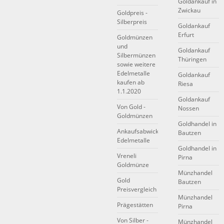
Goldankauf in
Zwickau
Goldpreis -
Silberpreis
Goldankauf
Erfurt
Goldmünzen
und
Goldankauf
Silbermünzen
Thüringen
sowie weitere
Edelmetalle
Goldankauf
kaufen ab
Riesa
1.1.2020
Goldankauf
Von Gold -
Nossen
Goldmünzen
Goldhandel in
Ankaufsabwicklung
Bautzen
Edelmetalle
Goldhandel in
Vreneli
Pirna
Goldmünze
Münzhandel
Gold
Bautzen
Preisvergleich
Münzhandel
Prägestätten
Pirna
Von Silber -
Münzhandel