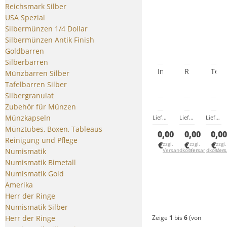
Reichsmark Silber
USA Spezial
Silbermünzen 1/4 Dollar
Silbermünzen Antik Finish
Goldbarren
Silberbarren
Indium
Rhenium
Tell
Münzbarren Silber
Tafelbarren Silber
Silbergranulat
Zubehör für Münzen
Münzkapseln
Lieferzeit:
Zur Zeit nicht lief
Lieferzeit:
Zur Zeit
Lieferzeit:
Münztubes, Boxen, Tableaus
0,00
0,00
0,0
Reinigung und Pflege
€
€
€
zzgl.
zzgl.
zzgl.
Numismatik
Versandkosten
Versandkosten
Ver
Numismatik Bimetall
Numismatik Gold
Amerika
Herr der Ringe
Numismatik Silber
Herr der Ringe
Zeige
1
bis
6
(von