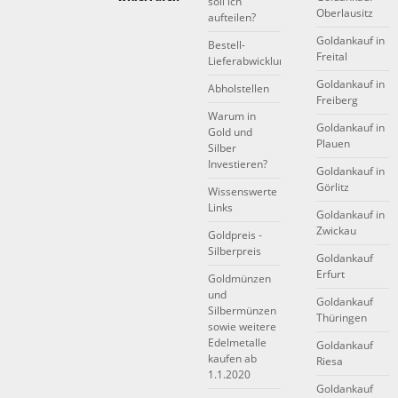
soll ich
Oberlausitz
aufteilen?
Goldankauf in
Bestell-
Freital
Lieferabwicklung
Goldankauf in
Abholstellen
Freiberg
Warum in
Goldankauf in
Gold und
Plauen
Silber
Investieren?
Goldankauf in
Görlitz
Wissenswerte
Links
Goldankauf in
Zwickau
Goldpreis -
Silberpreis
Goldankauf
Erfurt
Goldmünzen
und
Goldankauf
Silbermünzen
Thüringen
sowie weitere
Edelmetalle
Goldankauf
kaufen ab
Riesa
1.1.2020
Goldankauf