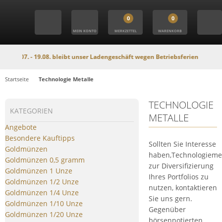
0
0
MEIN KONTO
MERKZETTEL
WARENKORB
7. - 19.08. bleibt unser Ladengeschäft wegen Betriebsferien geschlossen. In
Startseite
Technologie Metalle
TECHNOLOGIE
KATEGORIEN
METALLE
Angebote
Besondere Kauftipps
Sollten Sie Interesse
Goldmünzen
haben,Technologiemet
Goldmünzen 0,5 gramm
zur Diversifizierung
Goldmünzen 1 Unze
Ihres Portfolios zu
Goldmünzen 1/2 Unze
nutzen, kontaktieren
Goldmünzen 1/4 Unze
Sie uns gern.
Goldmünzen 1/10 Unze
Gegenüber
Goldmünzen 1/20 Unze
börsennotierten