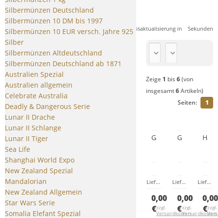
Silbermünzen Deutschland
Silbermünzen 10 DM bis 1997
Nächste Preisaktualisierung in
Sekunden
Silbermünzen 10 EUR versch. Jahre 925
Silber
Silbermünzen Altdeutschland
Silbermünzen Deutschland ab 1871
Australien Spezial
Zeige
1
bis
6
(von
Australien allgemein
insgesamt
6
Artikeln)
Celebrate Australia
Seiten:
1
Deadly & Dangerous Serie
Lunar II Drache
Lunar II Schlange
Gallium
Germanium
Haf
Lunar II Tiger
Sea Life
Shanghai World Expo
New Zealand Spezial
Mandalorian
Lieferzeit:
Zur Zeit nicht lief
Lieferzeit:
Zur Zeit
Lieferzeit:
New Zealand Allgemein
0,00
0,00
0,0
Star Wars Serie
€
€
€
zzgl.
zzgl.
zzgl.
Somalia Elefant Spezial
Versandkosten
Versandkosten
Ver