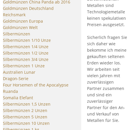
Goldmünzen China Panda ab 2016
Metallen sind
Goldmünzen Deutschland
Technologiemetalle
Reichsmark
keinen spekulativen
Goldmünzen Europa
Preisen ausgesetzt.
Goldmünzen Welt
Silbermünzen
Sicherlich fragen Sie
Silbermünzen 1/10 Unze
sich daher wie
Silbermünzen 1/4 Unze
bekomme ich meine
Silbermünzen 1/2 Unze
gekauften seltenen
Silbermünzen 3/4 Unze
Erden wieder los.
Silbermünzen 1 Unze
Wir arbeiten seit
Australien Lunar
vielen Jahren mit
Dragon-Serie
zuverlässigen
Four Horsemen of the Apocalypse
Partner zusammen
Ruanda
und sind ein
Somalia Elefant
zuverlässiger
Silbermünzen 1,5 Unzen
Partner für den An-
Silbermünzen 2 Unzen
und Verkauf von
Silbermünzen 5 Unzen
Metallen für Sie.
Silbermünzen 10 Unzen
Silbermünzen 1 kg