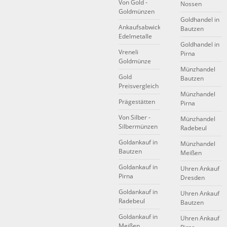
Von Gold -
Nossen
Goldmünzen
Goldhandel in
Ankaufsabwicklung
Bautzen
Edelmetalle
Goldhandel in
Vreneli
Pirna
Goldmünze
Münzhandel
Gold
Bautzen
Preisvergleich
Münzhandel
Prägestätten
Pirna
Von Silber -
Münzhandel
Silbermünzen
Radebeul
Goldankauf in
Münzhandel
Bautzen
Meißen
Goldankauf in
Uhren Ankauf
Pirna
Dresden
Goldankauf in
Uhren Ankauf
Radebeul
Bautzen
Goldankauf in
Uhren Ankauf
Meißen