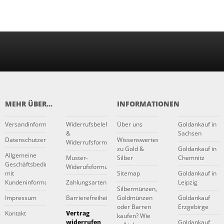
MEHR ÜBER...
INFORMATIONEN
Versandinformationen
Widerrufsbelehrung
Über uns
Goldankauf in
&
Sachsen
Datenschutzerklärung
Wissenswertes
Widerrufsformular
zu Gold &
Goldankauf in
Allgemeine
Muster-
Silber
Chemnitz
Geschäftsbedingungen
Widerufsformular
mit
Sitemap
Goldankauf in
Kundeninformationen
Zahlungsarten
Leipzig
Silbermünzen,
Impressum
Barrierefreiheitserklärung
Goldmünzen
Goldankauf
oder Barren
Erzgebirge
Kontakt
Vertrag
kaufen? Wie
widerrufen
Goldankauf