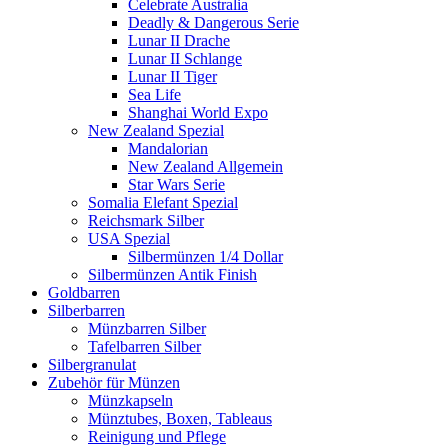
Celebrate Australia
Deadly & Dangerous Serie
Lunar II Drache
Lunar II Schlange
Lunar II Tiger
Sea Life
Shanghai World Expo
New Zealand Spezial
Mandalorian
New Zealand Allgemein
Star Wars Serie
Somalia Elefant Spezial
Reichsmark Silber
USA Spezial
Silbermünzen 1/4 Dollar
Silbermünzen Antik Finish
Goldbarren
Silberbarren
Münzbarren Silber
Tafelbarren Silber
Silbergranulat
Zubehör für Münzen
Münzkapseln
Münztubes, Boxen, Tableaus
Reinigung und Pflege