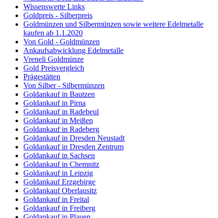
Wissenswerte Links
Goldpreis - Silberpreis
Goldmünzen und Silbermünzen sowie weitere Edelmetalle
kaufen ab 1.1.2020
Von Gold - Goldmünzen
Ankaufsabwicklung Edelmetalle
Vreneli Goldmünze
Gold Preisvergleich
Prägestätten
Von Silber - Silbermünzen
Goldankauf in Bautzen
Goldankauf in Pirna
Goldankauf in Radebeul
Goldankauf in Meißen
Goldankauf in Radeberg
Goldankauf in Dresden Neustadt
Goldankauf in Dresden Zentrum
Goldankauf in Sachsen
Goldankauf in Chemnitz
Goldankauf in Leipzig
Goldankauf Erzgebirge
Goldankauf Oberlausitz
Goldankauf in Freital
Goldankauf in Freiberg
Goldankauf in Plauen