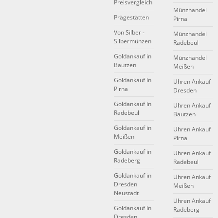
Preisvergleich
Münzhandel
Prägestätten
Pirna
Von Silber -
Münzhandel
Silbermünzen
Radebeul
Goldankauf in
Münzhandel
Bautzen
Meißen
Goldankauf in
Uhren Ankauf
Pirna
Dresden
Goldankauf in
Uhren Ankauf
Radebeul
Bautzen
Goldankauf in
Uhren Ankauf
Meißen
Pirna
Goldankauf in
Uhren Ankauf
Radeberg
Radebeul
Goldankauf in
Uhren Ankauf
Dresden
Meißen
Neustadt
Uhren Ankauf
Goldankauf in
Radeberg
Dresden