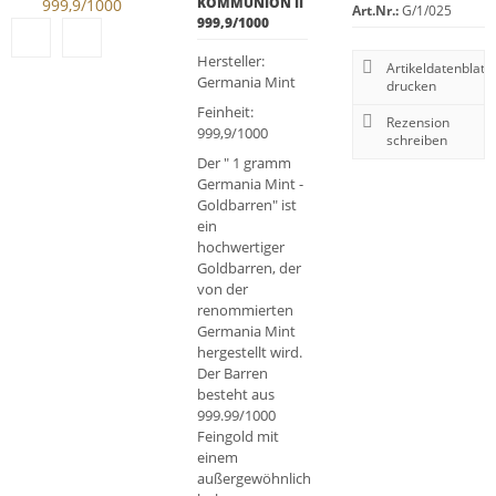
KOMMUNION II
Art.Nr.:
G/1/025
999,9/1000
Hersteller:
Artikeldatenblatt
Germania Mint
drucken
Feinheit:
Rezension
999,9/1000
schreiben
Der " 1 gramm
Germania Mint -
Goldbarren" ist
ein
hochwertiger
Goldbarren, der
von der
renommierten
Germania Mint
hergestellt wird.
Der Barren
besteht aus
999.99/1000
Feingold mit
einem
außergewöhnlich