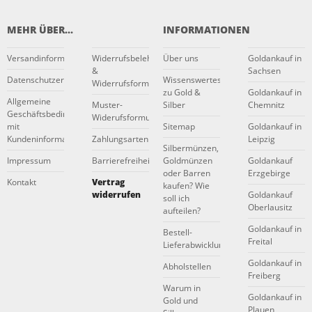
MEHR ÜBER...
INFORMATIONEN
Versandinformationen
Widerrufsbelehrung
Über uns
Goldankauf in
&
Sachsen
Datenschutzerklärung
Wissenswertes
Widerrufsformular
zu Gold &
Goldankauf in
Allgemeine
Muster-
Silber
Chemnitz
Geschäftsbedingungen
Widerufsformular
mit
Sitemap
Goldankauf in
Kundeninformationen
Zahlungsarten
Leipzig
Silbermünzen,
Impressum
Barrierefreiheitserklärung
Goldmünzen
Goldankauf
oder Barren
Erzgebirge
Kontakt
Vertrag
kaufen? Wie
widerrufen
Goldankauf
soll ich
Oberlausitz
aufteilen?
Goldankauf in
Bestell-
Freital
Lieferabwicklung
Goldankauf in
Abholstellen
Freiberg
Warum in
Goldankauf in
Gold und
Plauen