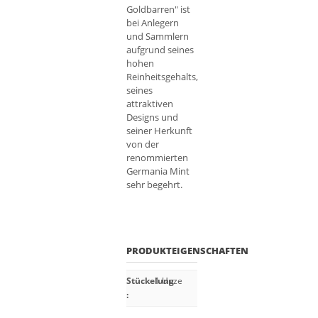
Goldbarren" ist
bei Anlegern
und Sammlern
aufgrund seines
hohen
Reinheitsgehalts,
seines
attraktiven
Designs und
seiner Herkunft
von der
renommierten
Germania Mint
sehr begehrt.
PRODUKTEIGENSCHAFTEN
Stückelung
1 Unze
: