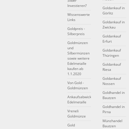
Silber
Investieren?
Goldankauf in
Görlitz
Wissenswerte
Links
Goldankauf in
Zwickau
Goldpreis -
Silberpreis
Goldankauf
Erfurt
Goldmünzen
und
Goldankauf
Silbermünzen
Thüringen
sowie weitere
Edelmetalle
Goldankauf
kaufen ab
Riesa
1.1.2020
Goldankauf
Von Gold -
Nossen
Goldmünzen
Goldhandel in
Ankaufsabwicklung
Bautzen
Edelmetalle
Goldhandel in
Vreneli
Pirna
Goldmünze
Münzhandel
Gold
Bautzen