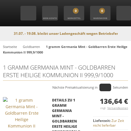
0
0
MEIN KONTO
MERKZETTEL
WARENKORB
 31.07. - 19.08. bleibt unser Ladengeschäft wegen Betriebsferien geschlosse
Startseite
Goldbarren
1 gramm Germania Mint - Goldbarren Erste Heilige
Kommunion II 999,9/1000
1 GRAMM GERMANIA MINT - GOLDBARREN
ERSTE HEILIGE KOMMUNION II 999,9/1000
Nächste Preisaktualisierung in
Sekunden
136,64 €
DETAILS ZU 1
GRAMM
zzgl.
Versandkosten
GERMANIA
MINT -
Lieferzeit:
Zur Zeit
GOLDBARREN
nicht lieferbar
ERSTE HEILIGE