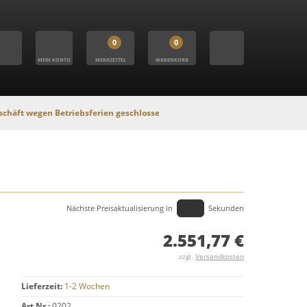
0
0
MEIN KONTO
MERKZETTEL
WARENKORB
 Betriebsferien geschlossen. In dieser Zeit findet kein Versand statt, Onli
Nächste Preisaktualisierung in
Sekunden
2.551,77 €
zzgl.
Versandkosten
Lieferzeit:
1-2 Wochen
Art.Nr.:
0202