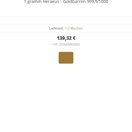
1 gramm Heraeus - Goldbarren 999,9/1000
Lieferzeit:
1-2 Wochen
139,32 €
zzgl.
Versandkosten