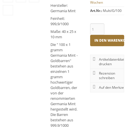
Wochen
Hersteller:
Germania Mint
Art.Nr.:
Multi/G/100
Feinheit:
999,9/1000
Maße: 40 x 25 x
10 mm
IN DEN WARENKO
Die " 100 x 1
gramm
Germania Mint -
Artikeldatenblatt
Goldbarren"
drucken
bestehen aus
einzelnen 1
Rezension
gramm
schreiben
hochwertiger
Goldbarren, der
von der
renommierten
Germania Mint
hergestellt wird.
Die Barren
bestehen aus
999.9/1000