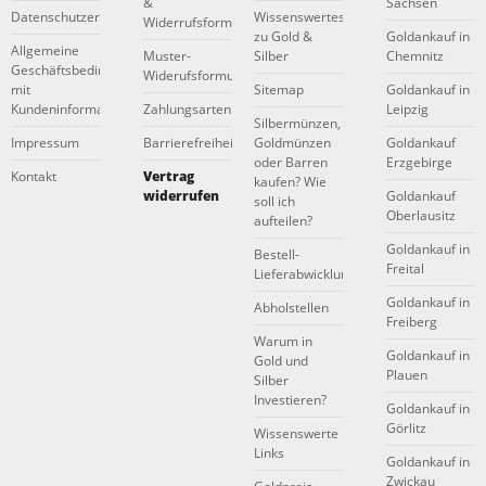
&
Sachsen
Datenschutzerklärung
Wissenswertes
Widerrufsformular
zu Gold &
Goldankauf in
Allgemeine
Muster-
Silber
Chemnitz
Geschäftsbedingungen
Widerufsformular
mit
Sitemap
Goldankauf in
Kundeninformationen
Zahlungsarten
Leipzig
Silbermünzen,
Impressum
Barrierefreiheitserklärung
Goldmünzen
Goldankauf
oder Barren
Erzgebirge
Kontakt
Vertrag
kaufen? Wie
widerrufen
Goldankauf
soll ich
Oberlausitz
aufteilen?
Goldankauf in
Bestell-
Freital
Lieferabwicklung
Goldankauf in
Abholstellen
Freiberg
Warum in
Goldankauf in
Gold und
Plauen
Silber
Investieren?
Goldankauf in
Görlitz
Wissenswerte
Links
Goldankauf in
Zwickau