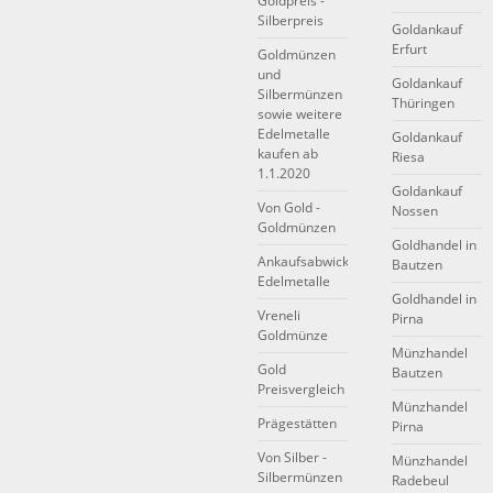
Goldpreis -
Silberpreis
Goldankauf
Erfurt
Goldmünzen
und
Goldankauf
Silbermünzen
Thüringen
sowie weitere
Edelmetalle
Goldankauf
kaufen ab
Riesa
1.1.2020
Goldankauf
Von Gold -
Nossen
Goldmünzen
Goldhandel in
Ankaufsabwicklung
Bautzen
Edelmetalle
Goldhandel in
Vreneli
Pirna
Goldmünze
Münzhandel
Gold
Bautzen
Preisvergleich
Münzhandel
Prägestätten
Pirna
Von Silber -
Münzhandel
Silbermünzen
Radebeul