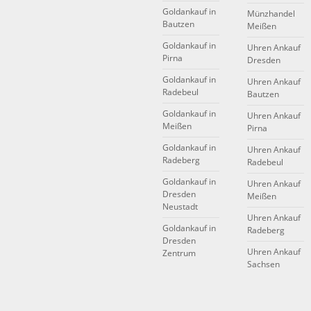
Goldankauf in
Münzhandel
Bautzen
Meißen
Goldankauf in
Uhren Ankauf
Pirna
Dresden
Goldankauf in
Uhren Ankauf
Radebeul
Bautzen
Goldankauf in
Uhren Ankauf
Meißen
Pirna
Goldankauf in
Uhren Ankauf
Radeberg
Radebeul
Goldankauf in
Uhren Ankauf
Dresden
Meißen
Neustadt
Uhren Ankauf
Goldankauf in
Radeberg
Dresden
Uhren Ankauf
Zentrum
Sachsen