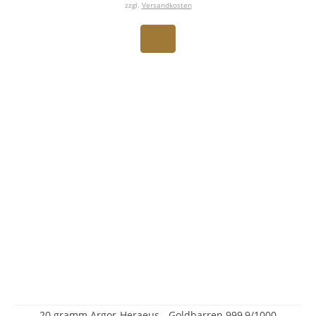
zzgl.
Versandkosten
20 gramm Argor-Heraeus - Goldbarren 999,9/1000