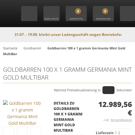
0
0
MEIN KONTO
MERKZETTEL
WARENKORB
m 31.07. - 19.08. bleibt unser Ladengeschäft wegen Betriebsferien geschloss
Startseite
Goldbarren
Goldbarren 100 x 1 gramm Germania Mint Gold
MultiBar
GOLDBARREN 100 X 1 GRAMM GERMANIA MINT
GOLD MULTIBAR
Nächste Preisaktualisierung in
Sekunden
12.989,56
DETAILS ZU
GOLDBARREN
€
100 X 1 GRAMM
GERMANIA
zzgl.
Versandkosten
MINT GOLD
MULTIBAR
Lieferzeit:
1-2