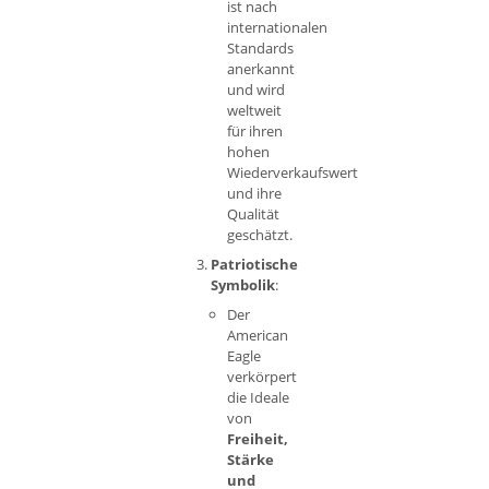
ist nach
internationalen
Standards
anerkannt
und wird
weltweit
für ihren
hohen
Wiederverkaufswert
und ihre
Qualität
geschätzt.
Patriotische
Symbolik
:
Der
American
Eagle
verkörpert
die Ideale
von
Freiheit,
Stärke
und