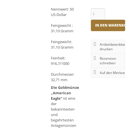
Nennwert: 50
US-Dollar
Feingewicht :
IN DEN WARENKO
31,10 Gramm
Feingewicht:
Artikeldatenblatt
31,10 Gramm
drucken
Feinheit:
Rezension
schreiben
916,7/1000
Durchmesser:
32,71 mm
Die Goldmünze
„American
Eagle“
ist eine
der
bekanntesten
und
begehrtesten
Anlagemünzen