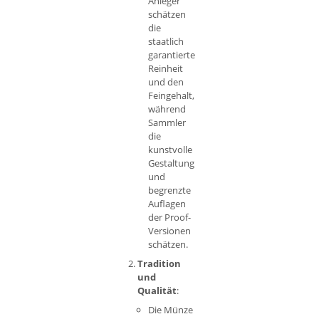
Anleger
schätzen
die
staatlich
garantierte
Reinheit
und den
Feingehalt,
während
Sammler
die
kunstvolle
Gestaltung
und
begrenzte
Auflagen
der Proof-
Versionen
schätzen.
Tradition
und
Qualität
:
Die Münze