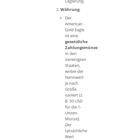
Legierung.
Währung
:
Der
American
Gold Eagle
ist eine
gesetzliche
Zahlungsmünze
in den
Vereinigten
Staaten,
wobei der
Nennwert
je nach
Größe
variiert (z.
B. 50 USD
für die 1-
Unzen-
Münze).
Der
tatsächliche
Wert