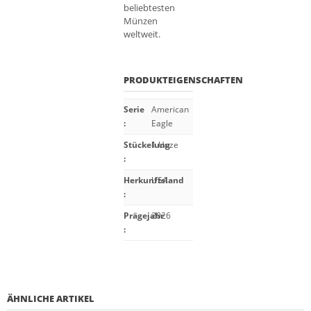
beliebtesten
Münzen
weltweit.
PRODUKTEIGENSCHAFTEN
Serie
American
:
Eagle
Stückelung
1 Unze
:
Herkunftsland
USA
:
Prägejahr
2026
:
ÄHNLICHE ARTIKEL