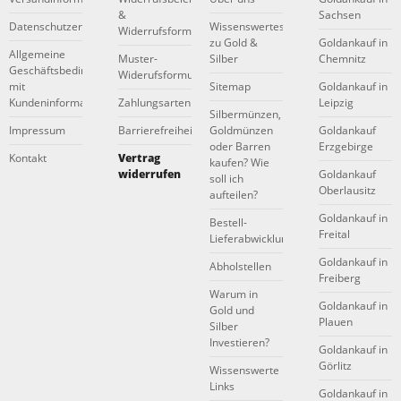
&
Sachsen
Datenschutzerklärung
Wissenswertes
Widerrufsformular
zu Gold &
Goldankauf in
Allgemeine
Muster-
Silber
Chemnitz
Geschäftsbedingungen
Widerufsformular
mit
Sitemap
Goldankauf in
Kundeninformationen
Zahlungsarten
Leipzig
Silbermünzen,
Impressum
Barrierefreiheitserklärung
Goldmünzen
Goldankauf
oder Barren
Erzgebirge
Kontakt
Vertrag
kaufen? Wie
widerrufen
Goldankauf
soll ich
Oberlausitz
aufteilen?
Goldankauf in
Bestell-
Freital
Lieferabwicklung
Goldankauf in
Abholstellen
Freiberg
Warum in
Goldankauf in
Gold und
Plauen
Silber
Investieren?
Goldankauf in
Görlitz
Wissenswerte
Links
Goldankauf in