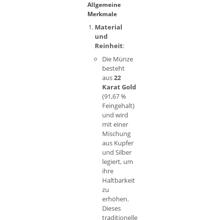
Allgemeine
Merkmale
Material
und
Reinheit
:
Die Münze
besteht
aus
22
Karat Gold
(91,67 %
Feingehalt)
und wird
mit einer
Mischung
aus Kupfer
und Silber
legiert, um
ihre
Haltbarkeit
zu
erhöhen.
Dieses
traditionelle