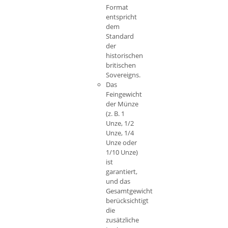
Format
entspricht
dem
Standard
der
historischen
britischen
Sovereigns.
Das
Feingewicht
der Münze
(z. B. 1
Unze, 1/2
Unze, 1/4
Unze oder
1/10 Unze)
ist
garantiert,
und das
Gesamtgewicht
berücksichtigt
die
zusätzliche