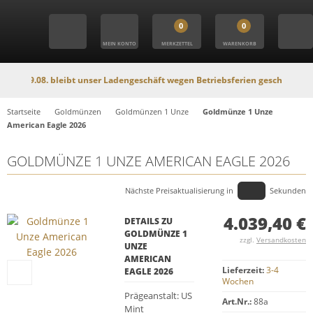
0
0
MEIN KONTO
MERKZETTEL
WARENKORB
9.08. bleibt unser Ladengeschäft wegen Betriebsferien geschlossen. In diese
Startseite
Goldmünzen
Goldmünzen 1 Unze
Goldmünze 1 Unze
American Eagle 2026
GOLDMÜNZE 1 UNZE AMERICAN EAGLE 2026
Nächste Preisaktualisierung in
Sekunden
4.039,40 €
DETAILS ZU
GOLDMÜNZE 1
zzgl.
Versandkosten
UNZE
AMERICAN
Lieferzeit:
3-4
EAGLE 2026
Wochen
Prägeanstalt: US
Art.Nr.:
88a
Mint