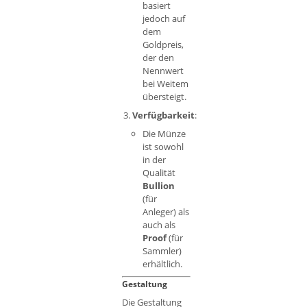
basiert
jedoch auf
dem
Goldpreis,
der den
Nennwert
bei Weitem
übersteigt.
Verfügbarkeit
:
Die Münze
ist sowohl
in der
Qualität
Bullion
(für
Anleger) als
auch als
Proof
(für
Sammler)
erhältlich.
Gestaltung
Die Gestaltung