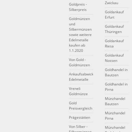
Zwickau
Goldpreis -
Silberpreis
Goldankauf
Erfurt
Goldmünzen
und
Goldankauf
Silbermünzen
Thüringen
sowie weitere
Edelmetalle
Goldankauf
kaufen ab
Riesa
1.1.2020
Goldankauf
Von Gold -
Nossen
Goldmünzen
Goldhandel in
Ankaufsabwicklung
Bautzen
Edelmetalle
Goldhandel in
Vreneli
Pirna
Goldmünze
Münzhandel
Gold
Bautzen
Preisvergleich
Münzhandel
Prägestätten
Pirna
Von Silber -
Münzhandel
Silbermünzen