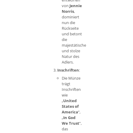
entworfen
von
Jennie
Norris
,
dominiert
nun die
Rückseite
und betont
die
majestätische
und stolze
Natur des
Adlers.
Inschriften
:
Die Münze
trägt
Inschriften
wie
„
United
States of
America
“,
„
In God
We Trust
“,
das