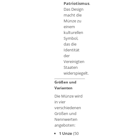
Patriotismus
.
Das Design
macht die
Münze zu
einem
kulturellen
Symbol,
das die
Identität
der
Vereinigten
Staaten
widerspiegelt.
Größen und
Varianten
Die Münze wird
in vier
verschiedenen
Größen und
Nennwerten
angeboten:
1 Unze
(50