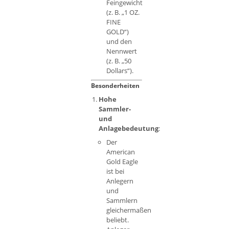
Feingewicht
(z. B. „1 OZ.
FINE
GOLD“)
und den
Nennwert
(z. B. „50
Dollars“).
Besonderheiten
Hohe
Sammler-
und
Anlagebedeutung
:
Der
American
Gold Eagle
ist bei
Anlegern
und
Sammlern
gleichermaßen
beliebt.