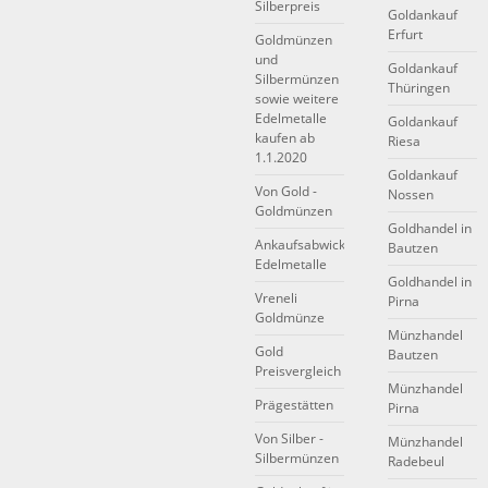
Silberpreis
Goldankauf
Erfurt
Goldmünzen
und
Goldankauf
Silbermünzen
Thüringen
sowie weitere
Edelmetalle
Goldankauf
kaufen ab
Riesa
1.1.2020
Goldankauf
Von Gold -
Nossen
Goldmünzen
Goldhandel in
Ankaufsabwicklung
Bautzen
Edelmetalle
Goldhandel in
Vreneli
Pirna
Goldmünze
Münzhandel
Gold
Bautzen
Preisvergleich
Münzhandel
Prägestätten
Pirna
Von Silber -
Münzhandel
Silbermünzen
Radebeul