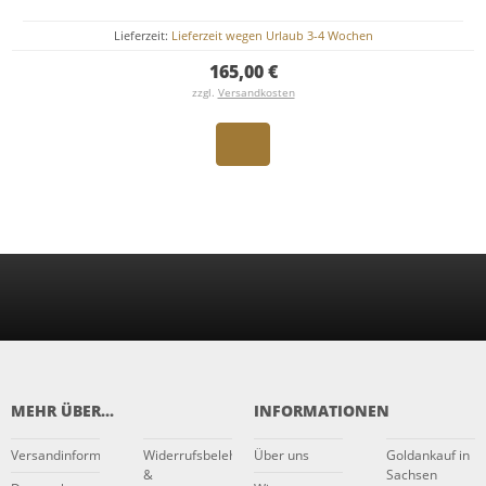
Lieferzeit:
Lieferzeit wegen Urlaub 3-4 Wochen
165,00 €
zzgl.
Versandkosten
MEHR ÜBER...
INFORMATIONEN
Versandinformationen
Widerrufsbelehrung
Über uns
Goldankauf in
&
Sachsen