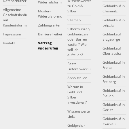
Datenschutzerklärung
Wissenswertes
Widerrufsformular
zu Gold &
Goldankauf in
Allgemeine
Muster-
Silber
Chemnitz
Geschäftsbedingungen
Widerufsformular
mit
Sitemap
Goldankauf in
Kundeninformationen
Zahlungsarten
Leipzig
Silbermünzen,
Impressum
Barrierefreiheitserklärung
Goldmünzen
Goldankauf
oder Barren
Erzgebirge
Kontakt
Vertrag
kaufen? Wie
widerrufen
Goldankauf
soll ich
Oberlausitz
aufteilen?
Goldankauf in
Bestell-
Freital
Lieferabwicklung
Goldankauf in
Abholstellen
Freiberg
Warum in
Goldankauf in
Gold und
Plauen
Silber
Investieren?
Goldankauf in
Görlitz
Wissenswerte
Links
Goldankauf in
Zwickau
Goldpreis -