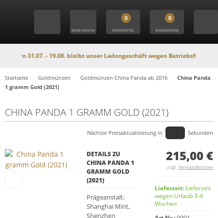
0
0
MEIN KONTO
MERKZETTEL
WARENKORB
Vom 31.07. - 19.08. bleibt unser Ladengeschäft wegen Betriebsferien geschlo
Startseite
Goldmünzen
Goldmünzen China Panda ab 2016
China Panda
1 gramm Gold (2021)
CHINA PANDA 1 GRAMM GOLD (2021)
Nächste Preisaktualisierung in
Sekunden
215,00 €
DETAILS ZU
CHINA PANDA 1
zzgl.
Versandkosten
GRAMM GOLD
(2021)
Lieferzeit:
Lieferzeit
wegen Urlaub 3-4
Prägeanstalt:
Wochen
Shanghai Mint,
Shenzhen
Art.Nr.:
9991