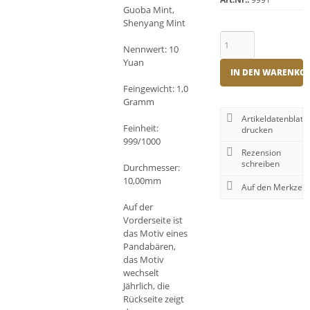
Guoba Mint,
Shenyang Mint
Nennwert: 10
Yuan
IN DEN WARENKO
Feingewicht: 1,0
Gramm
Artikeldatenblatt
Feinheit:
drucken
999/1000
Rezension
schreiben
Durchmesser:
10,00mm
Auf der
Vorderseite ist
das Motiv eines
Pandabären,
das Motiv
wechselt
Jährlich, die
Rückseite zeigt