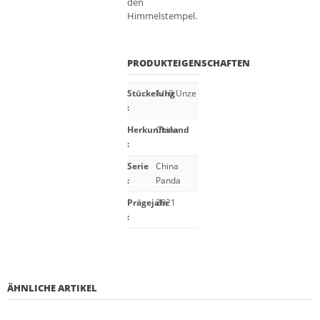
den
Himmelstempel.
PRODUKTEIGENSCHAFTEN
Stückelung
1/10 Unze
:
Herkunftsland
China
:
Serie
China
:
Panda
Prägejahr
2021
:
ÄHNLICHE ARTIKEL