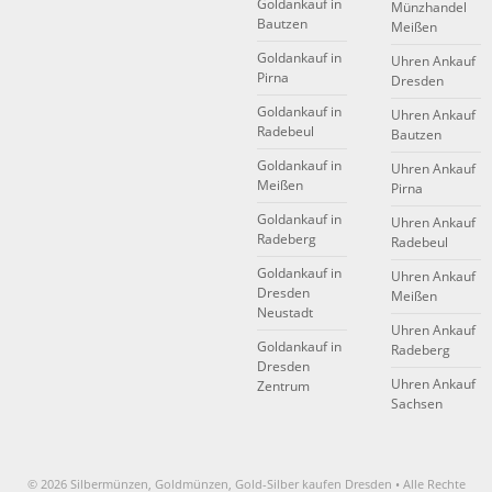
Goldankauf in
Münzhandel
Bautzen
Meißen
Goldankauf in
Uhren Ankauf
Pirna
Dresden
Goldankauf in
Uhren Ankauf
Radebeul
Bautzen
Goldankauf in
Uhren Ankauf
Meißen
Pirna
Goldankauf in
Uhren Ankauf
Radeberg
Radebeul
Goldankauf in
Uhren Ankauf
Dresden
Meißen
Neustadt
Uhren Ankauf
Goldankauf in
Radeberg
Dresden
Uhren Ankauf
Zentrum
Sachsen
© 2026 Silbermünzen, Goldmünzen, Gold-Silber kaufen Dresden • Alle Rechte