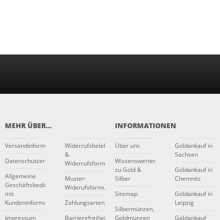
MEHR ÜBER...
INFORMATIONEN
Versandinformationen
Widerrufsbelehrung
Über uns
Goldankauf in
&
Sachsen
Datenschutzerklärung
Wissenswertes
Widerrufsformular
zu Gold &
Goldankauf in
Allgemeine
Muster-
Silber
Chemnitz
Geschäftsbedingungen
Widerufsformular
mit
Sitemap
Goldankauf in
Kundeninformationen
Zahlungsarten
Leipzig
Silbermünzen,
Impressum
Barrierefreiheitserklärung
Goldmünzen
Goldankauf