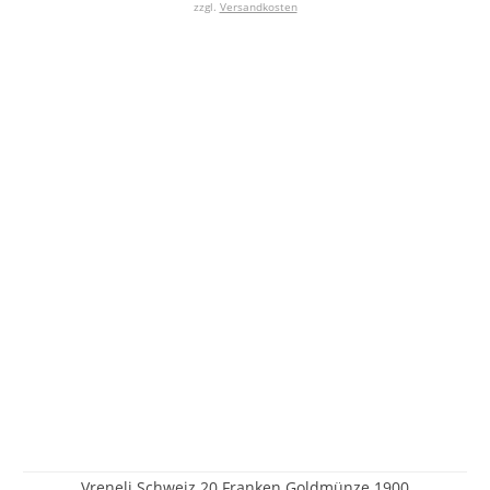
zzgl.
Versandkosten
Vreneli Schweiz 20 Franken Goldmünze 1900