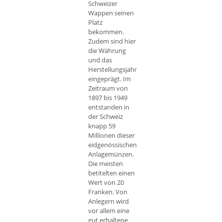
Schweizer
Wappen seinen
Platz
bekommen.
Zudem sind hier
die Währung
und das
Herstellungsjahr
eingeprägt. Im
Zeitraum von
1897 bis 1949
entstanden in
der Schweiz
knapp 59
Millionen dieser
eidgenössischen
Anlagemünzen.
Die meisten
betitelten einen
Wert von 20
Franken. Von
Anlegern wird
vor allem eine
gut erhaltene