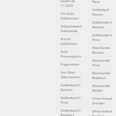
kaufen ab
Riesa
1.1.2020
Goldankauf
Von Gold -
Nossen
Goldmünzen
Goldhandel in
Ankaufsabwicklung
Bautzen
Edelmetalle
Goldhandel in
Vreneli
Pirna
Goldmünze
Münzhandel
Gold
Bautzen
Preisvergleich
Münzhandel
Prägestätten
Pirna
Von Silber -
Münzhandel
Silbermünzen
Radebeul
Goldankauf in
Münzhandel
Bautzen
Meißen
Goldankauf in
Uhren Ankauf
Pirna
Dresden
Goldankauf in
Uhren Ankauf
Radebeul
Bautzen