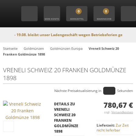
0
0
MEIN KONTO
MERKZETTEL
WARENKORB
- 19.08. bleibt unser Ladengeschäft wegen Betriebsferien geschlossen. In di
Startseite
Goldmünzen
Goldmünzen Europa
Vreneli Schweiz 20
Franken Goldmünze 1898
VRENELI SCHWEIZ 20 FRANKEN GOLDMÜNZE
1898
Nächste Preisaktualisierung in
Sekunden
780,67 €
DETAILS ZU
VRENELI
zzgl.
Versandkosten
SCHWEIZ 20
FRANKEN
Lieferzeit:
Zur Zeit
GOLDMÜNZE
nicht lieferbar
1898