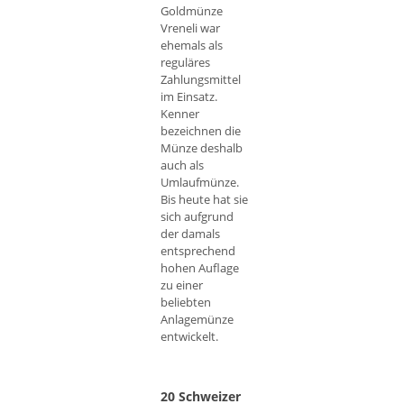
Goldmünze
Vreneli war
ehemals als
reguläres
Zahlungsmittel
im Einsatz.
Kenner
bezeichnen die
Münze deshalb
auch als
Umlaufmünze.
Bis heute hat sie
sich aufgrund
der damals
entsprechend
hohen Auflage
zu einer
beliebten
Anlagemünze
entwickelt.
20 Schweizer