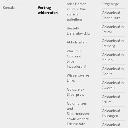
oder Barren
Erzgebirge
Kontakt
Vertrag
kaufen? Wie
widerrufen
Goldankauf
soll ich
Oberlausitz
aufteilen?
Goldankauf in
Bestell-
Freital
Lieferabwicklung
Goldankauf in
Abholstellen
Freiberg
Warum in
Goldankauf in
Gold und
Plauen
Silber
Investieren?
Goldankauf in
Görlitz
Wissenswerte
Links
Goldankauf in
Zwickau
Goldpreis -
Silberpreis
Goldankauf
Erfurt
Goldmünzen
und
Goldankauf
Silbermünzen
Thüringen
sowie weitere
Edelmetalle
Goldankauf