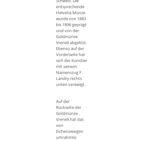
Schweiz. Die
entsprechende
Helvetia Münze
wurde von 1883
bis 1896 geprägt
und von der
Goldmünze
Vreneli abgelöst.
Ebenso auf der
Vorderseite hat
sich der Künstler
mit seinem
Namenszug F.
Landry rechts
unten verewigt.
Auf der
Rückseite der
Goldmünze
Vreneli hat das
von
Eichenzweigen
umrahmte