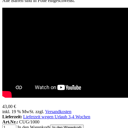
Alle Barren sind in Folie eingeschweißt.
43,00 €
inkl. 19 % MwSt. zzgl.
Versandkosten
Lieferzeit:
Lieferzeit wegen Urlaub 3-4 Wochen
Art.Nr.:
CUG/1000
In den Warenkorb
In den Warenkorb