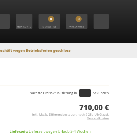
0
0
MEIN KONTO
MERKZETTEL
WARENKORB
n Betriebsferien geschlossen. In dieser Zeit findet kein Versand statt, Onl
Nächste Preisaktualisierung in
Sekunden
710,00 €
inkl. MwSt. Differenzbesteuert nach § 25a UStG zzgl.
Versandkosten
Lieferzeit:
Lieferzeit wegen Urlaub 3-4 Wochen