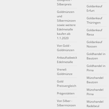
Silberpreis
Goldankauf
Erfurt
Goldmünzen
und
Goldankauf
Silbermünzen
Thüringen
sowie weitere
Edelmetalle
Goldankauf
kaufen ab
Riesa
1.1.2020
Goldankauf
Von Gold -
Nossen
Goldmünzen
Goldhandel in
Ankaufsabwicklung
Bautzen
Edelmetalle
Goldhandel in
Vreneli
Pirna
Goldmünze
Münzhandel
Gold
Bautzen
Preisvergleich
Münzhandel
Prägestätten
Pirna
Von Silber -
Münzhandel
Silbermünzen
Radebeul