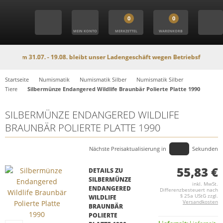
0
0
MEIN KONTO
MERKZETTEL
WARENKORB
Vom 31.07. - 19.08. bleibt unser Ladengeschäft wegen Betriebsferien geschlo
Startseite
Numismatik
Numismatik Silber
Numismatik Silber
Tiere
Silbermünze Endangered Wildlife Braunbär Polierte Platte 1990
SILBERMÜNZE ENDANGERED WILDLIFE
BRAUNBÄR POLIERTE PLATTE 1990
Nächste Preisaktualisierung in
Sekunden
55,83 €
DETAILS ZU
SILBERMÜNZE
inkl. MwSt.
ENDANGERED
Differenzbesteuert nach
§ 25a UStG zzgl.
WILDLIFE
Versandkosten
BRAUNBÄR
POLIERTE