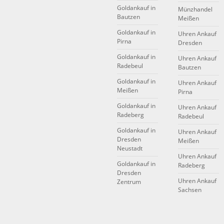
Goldankauf in
Münzhandel
Bautzen
Meißen
Goldankauf in
Uhren Ankauf
Pirna
Dresden
Goldankauf in
Uhren Ankauf
Radebeul
Bautzen
Goldankauf in
Uhren Ankauf
Meißen
Pirna
Goldankauf in
Uhren Ankauf
Radeberg
Radebeul
Goldankauf in
Uhren Ankauf
Dresden
Meißen
Neustadt
Uhren Ankauf
Goldankauf in
Radeberg
Dresden
Uhren Ankauf
Zentrum
Sachsen