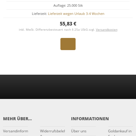
Auflage: 25.000 Stk
Lieferzeit:
Lieferzeit wegen Urlaub 3-4 Wochen
55,83 €
inkl. MwSt. Differenzbesteuert nach § 25a UStG zzgl.
Versandkosten
MEHR ÜBER...
INFORMATIONEN
Versandinformationen
Widerrufsbelehrung
Über uns
Goldankauf in