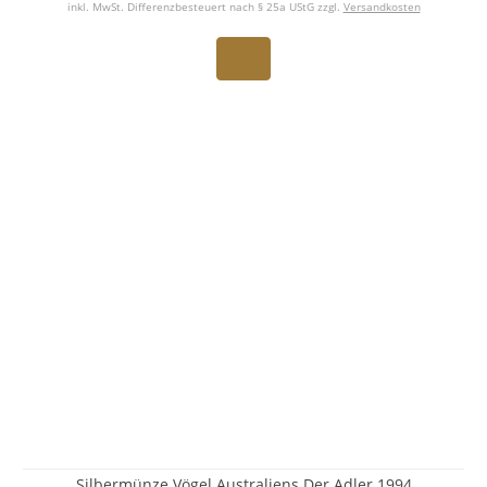
inkl. MwSt. Differenzbesteuert nach § 25a UStG zzgl.
Versandkosten
Silbermünze Vögel Australiens Der Adler 1994