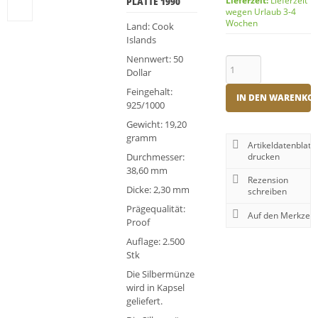
Lieferzeit:
Lieferzeit
PLATTE 1990
wegen Urlaub 3-4
Wochen
Land: Cook
Islands
Nennwert: 50
Dollar
Feingehalt:
IN DEN WARENKO
925/1000
Gewicht: 19,20
gramm
Artikeldatenblatt
Durchmesser:
drucken
38,60 mm
Rezension
Dicke: 2,30 mm
schreiben
Prägequalität:
Proof
Auflage: 2.500
Stk
Die Silbermünze
wird in Kapsel
geliefert.