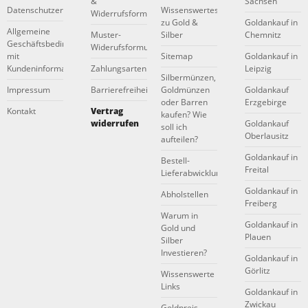
&
Sachsen
Datenschutzerklärung
Wissenswertes
Widerrufsformular
zu Gold &
Goldankauf in
Allgemeine
Muster-
Silber
Chemnitz
Geschäftsbedingungen
Widerufsformular
mit
Sitemap
Goldankauf in
Kundeninformationen
Zahlungsarten
Leipzig
Silbermünzen,
Impressum
Barrierefreiheitserklärung
Goldmünzen
Goldankauf
oder Barren
Erzgebirge
Kontakt
Vertrag
kaufen? Wie
widerrufen
Goldankauf
soll ich
Oberlausitz
aufteilen?
Goldankauf in
Bestell-
Freital
Lieferabwicklung
Goldankauf in
Abholstellen
Freiberg
Warum in
Goldankauf in
Gold und
Plauen
Silber
Investieren?
Goldankauf in
Görlitz
Wissenswerte
Links
Goldankauf in
Zwickau
Goldpreis -