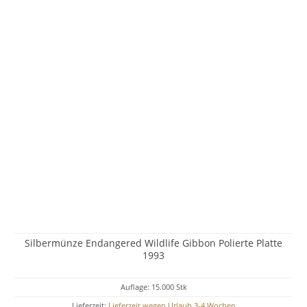
Silbermünze Endangered Wildlife Gibbon Polierte Platte
1993
Auflage: 15.000 Stk
Lieferzeit:
Lieferzeit wegen Urlaub 3-4 Wochen