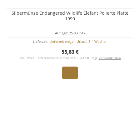
Silbermünze Endangered Wildlife Elefant Polierte Platte
1990
Auflage: 25.000 Stk
Lieferzeit:
Lieferzeit wegen Urlaub 3-4 Wochen
55,83 €
inkl. MwSt. Differenzbesteuert nach § 25a UStG zzgl.
Versandkosten