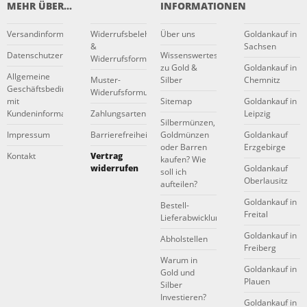
MEHR ÜBER...
INFORMATIONEN
Versandinformationen
Widerrufsbelehrung
Über uns
Goldankauf in
&
Sachsen
Datenschutzerklärung
Wissenswertes
Widerrufsformular
zu Gold &
Goldankauf in
Allgemeine
Muster-
Silber
Chemnitz
Geschäftsbedingungen
Widerufsformular
mit
Sitemap
Goldankauf in
Kundeninformationen
Zahlungsarten
Leipzig
Silbermünzen,
Impressum
Barrierefreiheitserklärung
Goldmünzen
Goldankauf
oder Barren
Erzgebirge
Kontakt
Vertrag
kaufen? Wie
widerrufen
Goldankauf
soll ich
Oberlausitz
aufteilen?
Goldankauf in
Bestell-
Freital
Lieferabwicklung
Goldankauf in
Abholstellen
Freiberg
Warum in
Goldankauf in
Gold und
Plauen
Silber
Investieren?
Goldankauf in