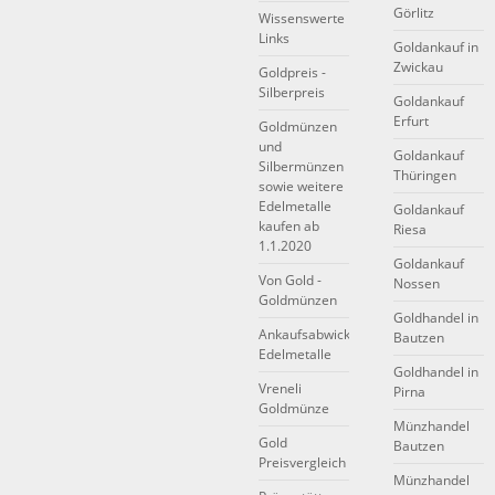
Görlitz
Wissenswerte
Links
Goldankauf in
Zwickau
Goldpreis -
Silberpreis
Goldankauf
Erfurt
Goldmünzen
und
Goldankauf
Silbermünzen
Thüringen
sowie weitere
Edelmetalle
Goldankauf
kaufen ab
Riesa
1.1.2020
Goldankauf
Von Gold -
Nossen
Goldmünzen
Goldhandel in
Ankaufsabwicklung
Bautzen
Edelmetalle
Goldhandel in
Vreneli
Pirna
Goldmünze
Münzhandel
Gold
Bautzen
Preisvergleich
Münzhandel