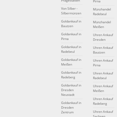
Prägestätten
Pirna
Von Silber -
Münzhandel
Silbermünzen
Radebeul
Goldankauf in
Münzhandel
Bautzen
Meißen
Goldankauf in
Uhren Ankauf
Pirna
Dresden
Goldankauf in
Uhren Ankauf
Radebeul
Bautzen
Goldankauf in
Uhren Ankauf
Meißen
Pirna
Goldankauf in
Uhren Ankauf
Radeberg
Radebeul
Goldankauf in
Uhren Ankauf
Dresden
Meißen
Neustadt
Uhren Ankauf
Goldankauf in
Radeberg
Dresden
Uhren Ankauf
Zentrum
Sachsen