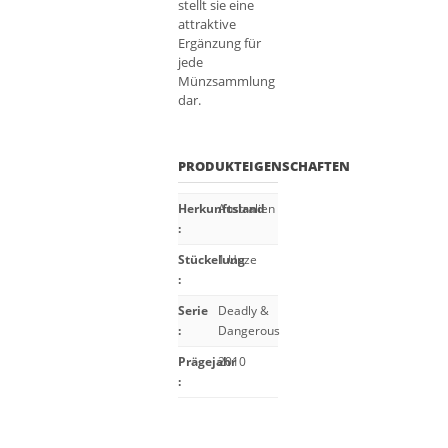
stellt sie eine
attraktive
Ergänzung für
jede
Münzsammlung
dar.
PRODUKTEIGENSCHAFTEN
Herkunftsland
Australien
:
Stückelung
1 Unze
:
Serie
Deadly &
:
Dangerous
Prägejahr
2010
: