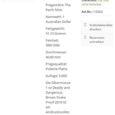
Lieferzeit:
Zur Zeit
nicht lieferbar
Prägestätte: The
Perth Mint
Art.Nr.:
1/D&D
Nennwert: 1
Australian Dollar
Artikeldatenblatt
Feingewicht:
drucken
31,10 Gramm
Rezension
Feinheit:
schreiben
999/1000
Durchmesser:
40,60 mm
Prägequalität:
Polierte Platte
Auflage: 5.000
Die Silbermünze
1 oz Deadly and
Dangerous
Brown Snake
Proof 2010 ist
ein
eindrucksvolles