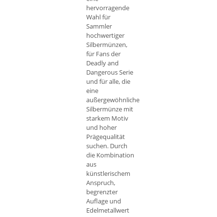
hervorragende
Wahl für
Sammler
hochwertiger
Silbermünzen,
für Fans der
Deadly and
Dangerous Serie
und für alle, die
eine
außergewöhnliche
Silbermünze mit
starkem Motiv
und hoher
Prägequalität
suchen. Durch
die Kombination
aus
künstlerischem
Anspruch,
begrenzter
Auflage und
Edelmetallwert