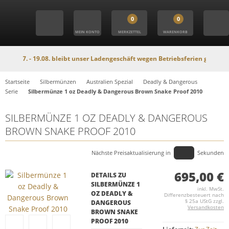
0
0
MEIN KONTO
MERKZETTEL
WARENKORB
. - 19.08. bleibt unser Ladengeschäft wegen Betriebsferien geschlossen. In 
Startseite
Silbermünzen
Australien Spezial
Deadly & Dangerous
Serie
Silbermünze 1 oz Deadly & Dangerous Brown Snake Proof 2010
SILBERMÜNZE 1 OZ DEADLY & DANGEROUS
BROWN SNAKE PROOF 2010
Nächste Preisaktualisierung in
Sekunden
695,00 €
DETAILS ZU
SILBERMÜNZE 1
inkl. MwSt.
OZ DEADLY &
Differenzbesteuert nach
§ 25a UStG zzgl.
DANGEROUS
Versandkosten
BROWN SNAKE
PROOF 2010