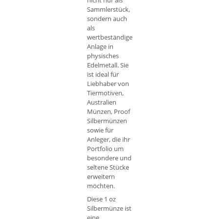
nicht nur als
Sammlerstück,
sondern auch
als
wertbeständige
Anlage in
physisches
Edelmetall. Sie
ist ideal für
Liebhaber von
Tiermotiven,
Australien
Münzen, Proof
Silbermünzen
sowie für
Anleger, die ihr
Portfolio um
besondere und
seltene Stücke
erweitern
möchten.
Diese 1 oz
Silbermünze ist
eine