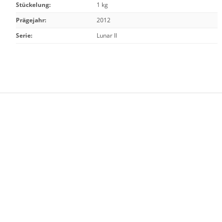
Stückelung
:
1 kg
Prägejahr
:
2012
Serie
:
Lunar II