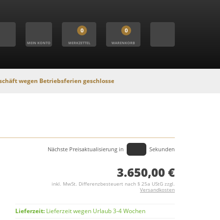
0
0
MEIN KONTO
MERKZETTEL
WARENKORB
 Betriebsferien geschlossen. In dieser Zeit findet kein Versand statt, Onli
Nächste Preisaktualisierung in
Sekunden
3.650,00 €
inkl. MwSt. Differenzbesteuert nach § 25a UStG zzgl.
Versandkosten
Lieferzeit:
Lieferzeit wegen Urlaub 3-4 Wochen