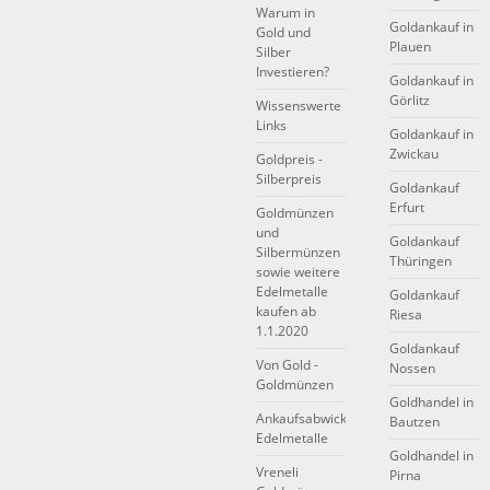
Warum in
Goldankauf in
Gold und
Plauen
Silber
Investieren?
Goldankauf in
Görlitz
Wissenswerte
Links
Goldankauf in
Zwickau
Goldpreis -
Silberpreis
Goldankauf
Erfurt
Goldmünzen
und
Goldankauf
Silbermünzen
Thüringen
sowie weitere
Edelmetalle
Goldankauf
kaufen ab
Riesa
1.1.2020
Goldankauf
Von Gold -
Nossen
Goldmünzen
Goldhandel in
Ankaufsabwicklung
Bautzen
Edelmetalle
Goldhandel in
Vreneli
Pirna