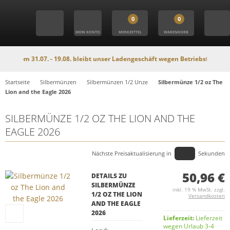
0
0
MEIN KONTO
MERKZETTEL
WARENKORB
Vom 31.07. - 19.08. bleibt unser Ladengeschäft wegen Betriebsferien geschl
Startseite
Silbermünzen
Silbermünzen 1/2 Unze
Silbermünze 1/2 oz The
Lion and the Eagle 2026
SILBERMÜNZE 1/2 OZ THE LION AND THE
EAGLE 2026
Nächste Preisaktualisierung in
Sekunden
50,96 €
DETAILS ZU
SILBERMÜNZE
inkl. 19 % MwSt. zzgl.
1/2 OZ THE LION
Versandkosten
AND THE EAGLE
2026
Lieferzeit:
Lieferzeit
wegen Urlaub 3-4