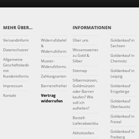
MEHR ÜBER...
INFORMATIONEN
Versandinformationen
Widerrufsbelehrung
Über uns
Goldankauf in
&
Sachsen
Datenschutzerklärung
Wissenswertes
Widerrufsformular
zu Gold &
Goldankauf in
Allgemeine
Muster-
Silber
Chemnitz
Geschäftsbedingungen
Widerufsformular
mit
Sitemap
Goldankauf in
Kundeninformationen
Zahlungsarten
Leipzig
Silbermünzen,
Impressum
Barrierefreiheitserklärung
Goldmünzen
Goldankauf
oder Barren
Erzgebirge
Kontakt
Vertrag
kaufen? Wie
widerrufen
Goldankauf
soll ich
Oberlausitz
aufteilen?
Goldankauf in
Bestell-
Freital
Lieferabwicklung
Goldankauf in
Abholstellen
Freiberg