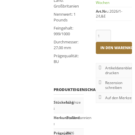
Land:
Wochen
Großbritanien
Art.Nr.:
2026/1-
Nennwert: 1
2/L&E
Pounds
Feingehalt:
999/1000
Durchmesser:
27,00 mm
IN DEN WARENKO
Prägequalität:
BU
Artikeldatenblatt
drucken
Rezension
schreiben
PRODUKTEIGENSCHAFTEN
Stückelung
1/2 Unze
:
Herkunftsland
Großbritannien
:
Prägejahr
2026