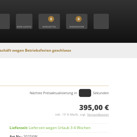
0
0
MEIN KONTO
MERKZETTEL
WARENKORB
 Betriebsferien geschlossen. In dieser Zeit findet kein Versand statt, Onli
Nächste Preisaktualisierung in
Sekunden
395,00 €
inkl. 19 % MwSt. zzgl.
Versandkosten
Lieferzeit:
Lieferzeit wegen Urlaub 3-4 Wochen
Art.Nr.:
2025YW