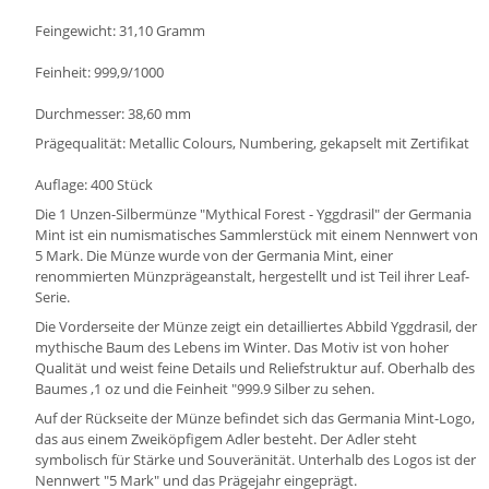
Feingewicht: 31,10 Gramm
Feinheit: 999,9/1000
Durchmesser: 38,60 mm
Prägequalität: Metallic Colours, Numbering, gekapselt mit Zertifikat
Auflage: 400 Stück
Die 1 Unzen-Silbermünze "Mythical Forest - Yggdrasil" der Germania
Mint ist ein numismatisches Sammlerstück mit einem Nennwert von
5 Mark. Die Münze wurde von der Germania Mint, einer
renommierten Münzprägeanstalt, hergestellt und ist Teil ihrer Leaf-
Serie.
Die Vorderseite der Münze zeigt ein detailliertes Abbild Yggdrasil, der
mythische Baum des Lebens im Winter. Das Motiv ist von hoher
Qualität und weist feine Details und Reliefstruktur auf. Oberhalb des
Baumes ,1 oz und die Feinheit "999.9 Silber zu sehen.
Auf der Rückseite der Münze befindet sich das Germania Mint-Logo,
das aus einem Zweiköpfigem Adler besteht. Der Adler steht
symbolisch für Stärke und Souveränität. Unterhalb des Logos ist der
Nennwert "5 Mark" und das Prägejahr eingeprägt.