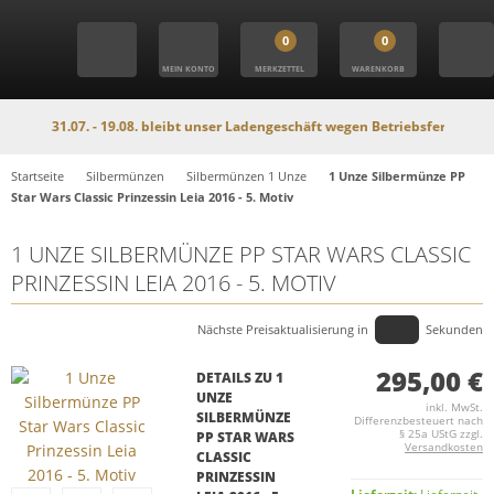
0
0
MEIN KONTO
MERKZETTEL
WARENKORB
m 31.07. - 19.08. bleibt unser Ladengeschäft wegen Betriebsferien geschloss
Startseite
Silbermünzen
Silbermünzen 1 Unze
1 Unze Silbermünze PP
Star Wars Classic Prinzessin Leia 2016 - 5. Motiv
1 UNZE SILBERMÜNZE PP STAR WARS CLASSIC
PRINZESSIN LEIA 2016 - 5. MOTIV
Nächste Preisaktualisierung in
Sekunden
295,00 €
DETAILS ZU 1
UNZE
inkl. MwSt.
SILBERMÜNZE
Differenzbesteuert nach
§ 25a UStG zzgl.
PP STAR WARS
Versandkosten
CLASSIC
PRINZESSIN