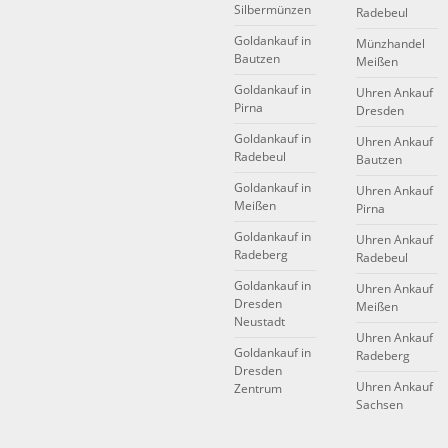
Silbermünzen
Radebeul
Goldankauf in
Münzhandel
Bautzen
Meißen
Goldankauf in
Uhren Ankauf
Pirna
Dresden
Goldankauf in
Uhren Ankauf
Radebeul
Bautzen
Goldankauf in
Uhren Ankauf
Meißen
Pirna
Goldankauf in
Uhren Ankauf
Radeberg
Radebeul
Goldankauf in
Uhren Ankauf
Dresden
Meißen
Neustadt
Uhren Ankauf
Goldankauf in
Radeberg
Dresden
Uhren Ankauf
Zentrum
Sachsen