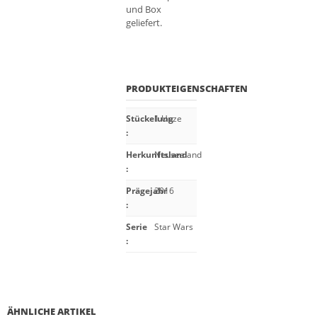
und Box
geliefert.
PRODUKTEIGENSCHAFTEN
Stückelung
1 Unze
:
Herkunftsland
Neuseeland
:
Prägejahr
2016
:
Serie
Star Wars
:
ÄHNLICHE ARTIKEL