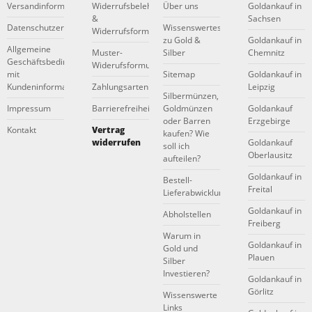
Versandinformationen
Widerrufsbelehrung
Über uns
Goldankauf in
&
Sachsen
Datenschutzerklärung
Wissenswertes
Widerrufsformular
zu Gold &
Goldankauf in
Allgemeine
Muster-
Silber
Chemnitz
Geschäftsbedingungen
Widerufsformular
mit
Sitemap
Goldankauf in
Kundeninformationen
Zahlungsarten
Leipzig
Silbermünzen,
Impressum
Barrierefreiheitserklärung
Goldmünzen
Goldankauf
oder Barren
Erzgebirge
Kontakt
Vertrag
kaufen? Wie
widerrufen
Goldankauf
soll ich
Oberlausitz
aufteilen?
Goldankauf in
Bestell-
Freital
Lieferabwicklung
Goldankauf in
Abholstellen
Freiberg
Warum in
Goldankauf in
Gold und
Plauen
Silber
Investieren?
Goldankauf in
Görlitz
Wissenswerte
Links