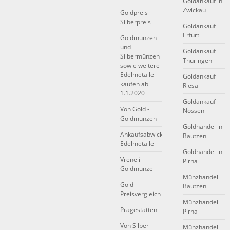
Goldankauf in
Zwickau
Goldpreis -
Silberpreis
Goldankauf
Erfurt
Goldmünzen
und
Goldankauf
Silbermünzen
Thüringen
sowie weitere
Edelmetalle
Goldankauf
kaufen ab
Riesa
1.1.2020
Goldankauf
Von Gold -
Nossen
Goldmünzen
Goldhandel in
Ankaufsabwicklung
Bautzen
Edelmetalle
Goldhandel in
Vreneli
Pirna
Goldmünze
Münzhandel
Gold
Bautzen
Preisvergleich
Münzhandel
Prägestätten
Pirna
Von Silber -
Münzhandel