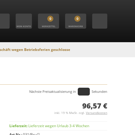
0
0
MEIN KONTO
MERKZETTEL
WARENKORB
 Betriebsferien geschlossen. In dieser Zeit findet kein Versand statt, Onli
Nächste Preisaktualisierung in
Sekunden
96,57 €
inkl. 19 % MwSt. zzgl.
Versandkosten
Lieferzeit:
Lieferzeit wegen Urlaub 3-4 Wochen
Art.Nr.:
031/Bru/2