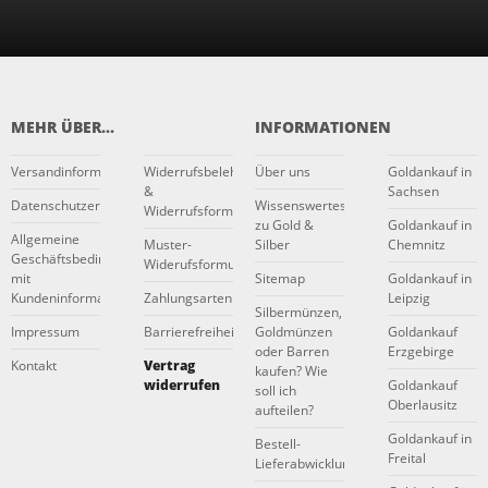
MEHR ÜBER...
INFORMATIONEN
Versandinformationen
Widerrufsbelehrung
Über uns
Goldankauf in
&
Sachsen
Datenschutzerklärung
Wissenswertes
Widerrufsformular
zu Gold &
Goldankauf in
Allgemeine
Muster-
Silber
Chemnitz
Geschäftsbedingungen
Widerufsformular
mit
Sitemap
Goldankauf in
Kundeninformationen
Zahlungsarten
Leipzig
Silbermünzen,
Impressum
Barrierefreiheitserklärung
Goldmünzen
Goldankauf
oder Barren
Erzgebirge
Kontakt
Vertrag
kaufen? Wie
widerrufen
Goldankauf
soll ich
Oberlausitz
aufteilen?
Goldankauf in
Bestell-
Freital
Lieferabwicklung