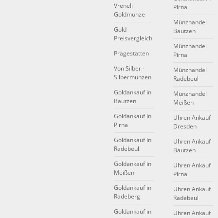
Vreneli
Pirna
Goldmünze
Münzhandel
Gold
Bautzen
Preisvergleich
Münzhandel
Prägestätten
Pirna
Von Silber -
Münzhandel
Silbermünzen
Radebeul
Goldankauf in
Münzhandel
Bautzen
Meißen
Goldankauf in
Uhren Ankauf
Pirna
Dresden
Goldankauf in
Uhren Ankauf
Radebeul
Bautzen
Goldankauf in
Uhren Ankauf
Meißen
Pirna
Goldankauf in
Uhren Ankauf
Radeberg
Radebeul
Goldankauf in
Uhren Ankauf