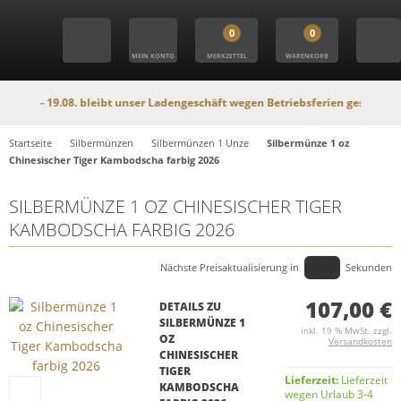
0
0
MEIN KONTO
MERKZETTEL
WARENKORB
 19.08. bleibt unser Ladengeschäft wegen Betriebsferien geschlossen. In die
Startseite
Silbermünzen
Silbermünzen 1 Unze
Silbermünze 1 oz
Chinesischer Tiger Kambodscha farbig 2026
SILBERMÜNZE 1 OZ CHINESISCHER TIGER
KAMBODSCHA FARBIG 2026
Nächste Preisaktualisierung in
Sekunden
107,00 €
DETAILS ZU
SILBERMÜNZE 1
inkl. 19 % MwSt. zzgl.
OZ
Versandkosten
CHINESISCHER
TIGER
Lieferzeit:
Lieferzeit
KAMBODSCHA
wegen Urlaub 3-4