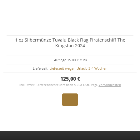
1 oz Silbermünze Tuvalu Black Flag Piratenschiff The
Kingston 2024
Auflage 15.000 Stück
Lieferzeit:
Lieferzeit wegen Urlaub 3-4 Wochen
125,00 €
inkl. MwSt. Differenzbesteuert nach § 25a UStG zzgl.
Versandkosten