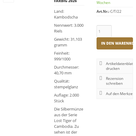
FARBIG 2026
Wochen
Land:
Art.Nr.:
C/T/22
Kambodscha
Nennwert: 3.000
Riels
Gewicht: 31,103
IN DEN WARENKO
gramm
Feinheit:
999/1000
Artikeldatenblatt
Durchmesser:
drucken
40,70 mm
Rezension
Qualität:
schreiben
stempelglanz
Auflage: 2.000
Stück
Die Silbermünze
aus der Serie
Lost Tiger of
Cambodia. Zu
sehen ist der