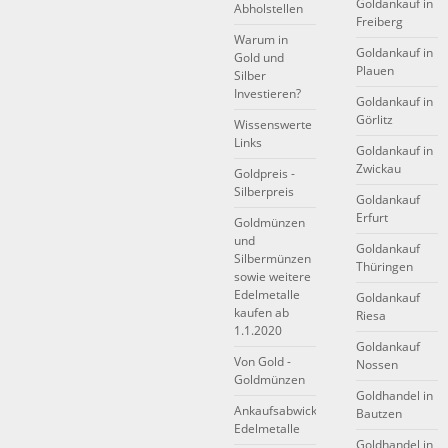
Goldankauf in
Abholstellen
Freiberg
Warum in
Goldankauf in
Gold und
Plauen
Silber
Investieren?
Goldankauf in
Görlitz
Wissenswerte
Links
Goldankauf in
Zwickau
Goldpreis -
Silberpreis
Goldankauf
Erfurt
Goldmünzen
und
Goldankauf
Silbermünzen
Thüringen
sowie weitere
Edelmetalle
Goldankauf
kaufen ab
Riesa
1.1.2020
Goldankauf
Von Gold -
Nossen
Goldmünzen
Goldhandel in
Ankaufsabwicklung
Bautzen
Edelmetalle
Goldhandel in