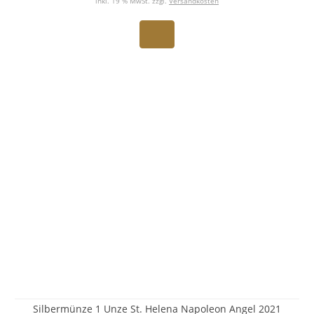
inkl. 19 % MwSt. zzgl.
Versandkosten
Silbermünze 1 Unze St. Helena Napoleon Angel 2021