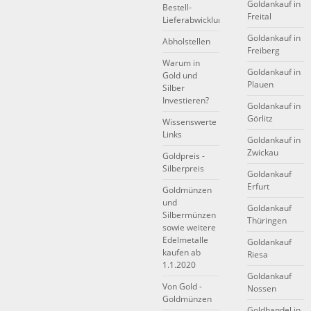
Goldankauf in
Bestell-
Freital
Lieferabwicklung
Goldankauf in
Abholstellen
Freiberg
Warum in
Goldankauf in
Gold und
Plauen
Silber
Investieren?
Goldankauf in
Görlitz
Wissenswerte
Links
Goldankauf in
Zwickau
Goldpreis -
Silberpreis
Goldankauf
Erfurt
Goldmünzen
und
Goldankauf
Silbermünzen
Thüringen
sowie weitere
Edelmetalle
Goldankauf
kaufen ab
Riesa
1.1.2020
Goldankauf
Von Gold -
Nossen
Goldmünzen
Goldhandel in