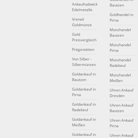
Ankaufsabwicklung
Bautzen
Edelmetalle
Goldhandel in
Vreneli
Pirna
Goldmünze
Münzhandel
Gold
Bautzen
Preisvergleich
Münzhandel
Prägestätten
Pirna
Von Silber -
Münzhandel
Silbermünzen
Radebeul
Goldankauf in
Münzhandel
Bautzen
Meißen
Goldankauf in
Uhren Ankauf
Pirna
Dresden
Goldankauf in
Uhren Ankauf
Radebeul
Bautzen
Goldankauf in
Uhren Ankauf
Meißen
Pirna
Goldankauf in
Uhren Ankauf