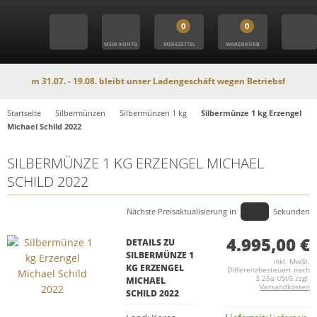
0
0
MEIN KONTO
MERKZETTEL
WARENKORB
Vom 31.07. - 19.08. bleibt unser Ladengeschäft wegen Betriebsferien geschlo
Startseite
Silbermünzen
Silbermünzen 1 kg
Silbermünze 1 kg Erzengel
Michael Schild 2022
SILBERMÜNZE 1 KG ERZENGEL MICHAEL
SCHILD 2022
Nächste Preisaktualisierung in
Sekunden
4.995,00 €
DETAILS ZU
SILBERMÜNZE 1
inkl. MwSt.
KG ERZENGEL
Differenzbesteuert nach
§ 25a UStG zzgl.
MICHAEL
Versandkosten
SCHILD 2022