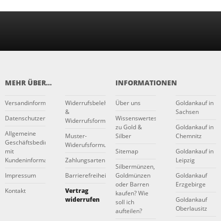
MEHR ÜBER...
INFORMATIONEN
Versandinformationen
Widerrufsbelehrung
Über uns
Goldankauf in
&
Sachsen
Datenschutzerklärung
Wissenswertes
Widerrufsformular
zu Gold &
Goldankauf in
Allgemeine
Muster-
Silber
Chemnitz
Geschäftsbedingungen
Widerufsformular
mit
Sitemap
Goldankauf in
Kundeninformationen
Zahlungsarten
Leipzig
Silbermünzen,
Impressum
Barrierefreiheitserklärung
Goldmünzen
Goldankauf
oder Barren
Erzgebirge
Kontakt
Vertrag
kaufen? Wie
widerrufen
Goldankauf
soll ich
Oberlausitz
aufteilen?