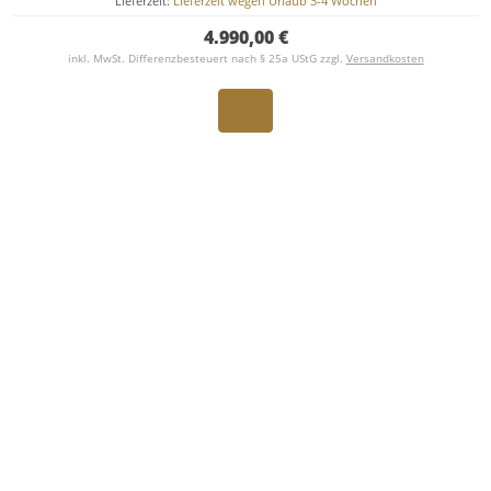
Lieferzeit:
Lieferzeit wegen Urlaub 3-4 Wochen
4.990,00 €
inkl. MwSt. Differenzbesteuert nach § 25a UStG zzgl.
Versandkosten