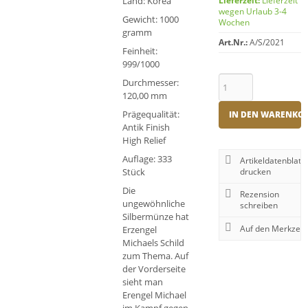
Land: Korea
Lieferzeit:
Lieferzeit
wegen Urlaub 3-4
Gewicht: 1000
Wochen
gramm
Art.Nr.:
A/S/2021
Feinheit:
999/1000
Durchmesser:
120,00 mm
Prägequalität:
IN DEN WARENKO
Antik Finish
High Relief
Auflage: 333
Artikeldatenblatt
Stück
drucken
Die
Rezension
ungewöhnliche
schreiben
Silbermünze hat
Erzengel
Michaels Schild
zum Thema. Auf
der Vorderseite
sieht man
Erengel Michael