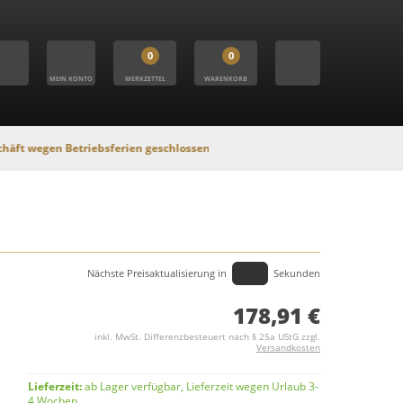
0
0
MEIN KONTO
MERKZETTEL
WARENKORB
Betriebsferien geschlossen. In dieser Zeit findet kein Versand statt, Onlin
Nächste Preisaktualisierung in
Sekunden
178,91 €
inkl. MwSt. Differenzbesteuert nach § 25a UStG zzgl.
Versandkosten
Lieferzeit:
ab Lager verfügbar, Lieferzeit wegen Urlaub 3-
4 Wochen