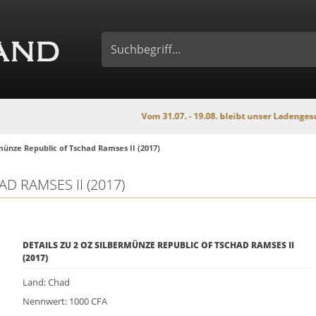
Vom 31.07. - 19.08. bleibt unser Ladengeschäft wegen 
münze Republic of Tschad Ramses II (2017)
D RAMSES II (2017)
DETAILS ZU 2 OZ SILBERMÜNZE REPUBLIC OF TSCHAD RAMSES II
(2017)
Land: Chad
Nennwert: 1000 CFA