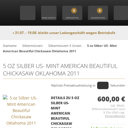
0
0
MEIN KONTO
MERKZETTEL
WARENKORB
om 31.07. - 19.08. bleibt unser Ladengeschäft wegen Betriebsferien geschlos
Startseite
Silbermünzen
Silbermünzen 5 Unzen
5 oz Silber US- Mint
American Beautiful Chickasaw Oklahoma 2011
5 OZ SILBER US- MINT AMERICAN BEAUTIFUL
CHICKASAW OKLAHOMA 2011
Nächste Preisaktualisierung in
Sekunden
600,00 €
DETAILS ZU 5 OZ
SILBER US-
inkl. MwSt.
MINT
Differenzbesteuert nach
§ 25a UStG zzgl.
AMERICAN
Versandkosten
BEAUTIFUL
CHICKASAW