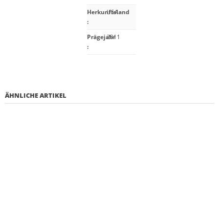
Herkunftsland
USA
:
Prägejahr
2011
:
ÄHNLICHE ARTIKEL