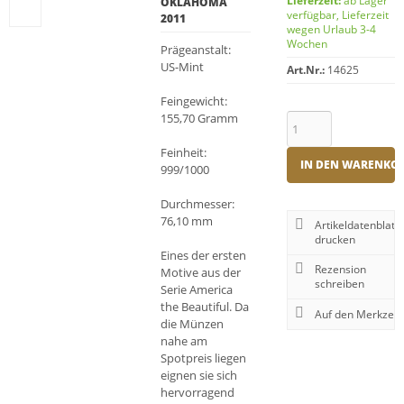
Lieferzeit:
ab Lager
OKLAHOMA
verfügbar, Lieferzeit
2011
wegen Urlaub 3-4
Wochen
Prägeanstalt:
US-Mint
Art.Nr.:
14625
Feingewicht:
155,70 Gramm
Feinheit:
IN DEN WARENKO
999/1000
Durchmesser:
76,10 mm
Artikeldatenblatt
drucken
Eines der ersten
Rezension
Motive aus der
schreiben
Serie America
the Beautiful. Da
die Münzen
nahe am
Spotpreis liegen
eignen sie sich
hervorragend