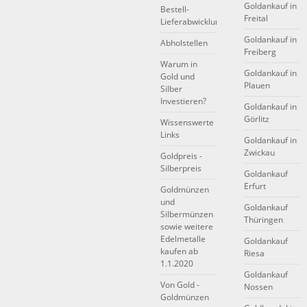
Goldankauf in
Bestell-
Freital
Lieferabwicklung
Goldankauf in
Abholstellen
Freiberg
Warum in
Goldankauf in
Gold und
Plauen
Silber
Investieren?
Goldankauf in
Görlitz
Wissenswerte
Links
Goldankauf in
Zwickau
Goldpreis -
Silberpreis
Goldankauf
Erfurt
Goldmünzen
und
Goldankauf
Silbermünzen
Thüringen
sowie weitere
Edelmetalle
Goldankauf
kaufen ab
Riesa
1.1.2020
Goldankauf
Von Gold -
Nossen
Goldmünzen