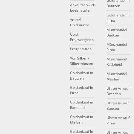
Goldhandel in
Ankaufsabwicklung
Bautzen
Edelmetalle
Goldhandel in
Vreneli
Pirna
Goldmünze
Münzhandel
Gold
Bautzen
Preisvergleich
Münzhandel
Prägestätten
Pirna
Von Silber -
Münzhandel
Silbermünzen
Radebeul
Goldankauf in
Münzhandel
Bautzen
Meißen
Goldankauf in
Uhren Ankauf
Pirna
Dresden
Goldankauf in
Uhren Ankauf
Radebeul
Bautzen
Goldankauf in
Uhren Ankauf
Meißen
Pirna
Goldankauf in
Uhren Ankauf