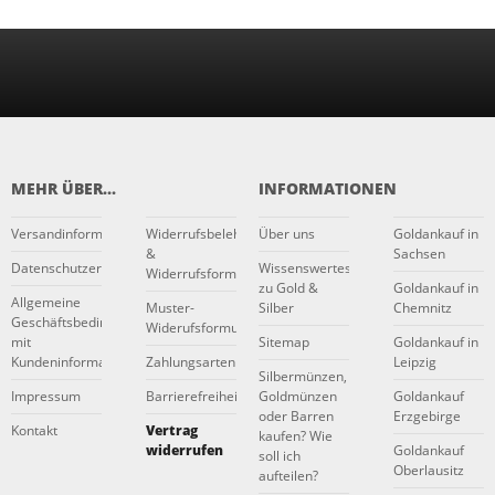
MEHR ÜBER...
INFORMATIONEN
Versandinformationen
Widerrufsbelehrung
Über uns
Goldankauf in
&
Sachsen
Datenschutzerklärung
Wissenswertes
Widerrufsformular
zu Gold &
Goldankauf in
Allgemeine
Muster-
Silber
Chemnitz
Geschäftsbedingungen
Widerufsformular
mit
Sitemap
Goldankauf in
Kundeninformationen
Zahlungsarten
Leipzig
Silbermünzen,
Impressum
Barrierefreiheitserklärung
Goldmünzen
Goldankauf
oder Barren
Erzgebirge
Kontakt
Vertrag
kaufen? Wie
widerrufen
Goldankauf
soll ich
Oberlausitz
aufteilen?