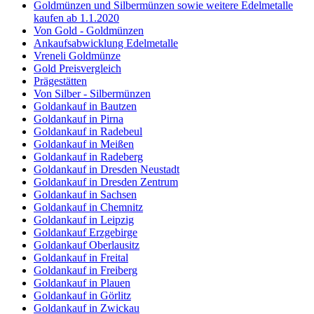
Goldmünzen und Silbermünzen sowie weitere Edelmetalle
kaufen ab 1.1.2020
Von Gold - Goldmünzen
Ankaufsabwicklung Edelmetalle
Vreneli Goldmünze
Gold Preisvergleich
Prägestätten
Von Silber - Silbermünzen
Goldankauf in Bautzen
Goldankauf in Pirna
Goldankauf in Radebeul
Goldankauf in Meißen
Goldankauf in Radeberg
Goldankauf in Dresden Neustadt
Goldankauf in Dresden Zentrum
Goldankauf in Sachsen
Goldankauf in Chemnitz
Goldankauf in Leipzig
Goldankauf Erzgebirge
Goldankauf Oberlausitz
Goldankauf in Freital
Goldankauf in Freiberg
Goldankauf in Plauen
Goldankauf in Görlitz
Goldankauf in Zwickau