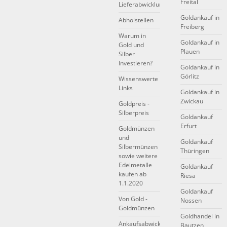
Freital
Lieferabwicklung
Goldankauf in
Abholstellen
Freiberg
Warum in
Goldankauf in
Gold und
Plauen
Silber
Investieren?
Goldankauf in
Görlitz
Wissenswerte
Links
Goldankauf in
Zwickau
Goldpreis -
Silberpreis
Goldankauf
Erfurt
Goldmünzen
und
Goldankauf
Silbermünzen
Thüringen
sowie weitere
Edelmetalle
Goldankauf
kaufen ab
Riesa
1.1.2020
Goldankauf
Von Gold -
Nossen
Goldmünzen
Goldhandel in
Ankaufsabwicklung
Bautzen