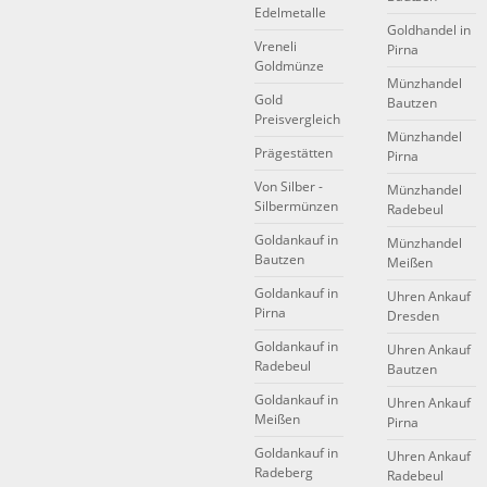
Edelmetalle
Goldhandel in
Vreneli
Pirna
Goldmünze
Münzhandel
Gold
Bautzen
Preisvergleich
Münzhandel
Prägestätten
Pirna
Von Silber -
Münzhandel
Silbermünzen
Radebeul
Goldankauf in
Münzhandel
Bautzen
Meißen
Goldankauf in
Uhren Ankauf
Pirna
Dresden
Goldankauf in
Uhren Ankauf
Radebeul
Bautzen
Goldankauf in
Uhren Ankauf
Meißen
Pirna
Goldankauf in
Uhren Ankauf
Radeberg
Radebeul