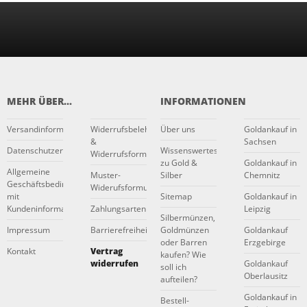
MEHR ÜBER...
INFORMATIONEN
Versandinformationen
Widerrufsbelehrung
Über uns
Goldankauf in
&
Sachsen
Datenschutzerklärung
Wissenswertes
Widerrufsformular
zu Gold &
Goldankauf in
Allgemeine
Muster-
Silber
Chemnitz
Geschäftsbedingungen
Widerufsformular
mit
Sitemap
Goldankauf in
Kundeninformationen
Zahlungsarten
Leipzig
Silbermünzen,
Impressum
Barrierefreiheitserklärung
Goldmünzen
Goldankauf
oder Barren
Erzgebirge
Kontakt
Vertrag
kaufen? Wie
widerrufen
Goldankauf
soll ich
Oberlausitz
aufteilen?
Goldankauf in
Bestell-