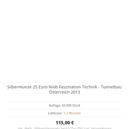
Silbermünze 25 Euro Niob Faszination Technik - Tunnelbau
Österreich 2013
Auflage: 65.000 Stück
Lieferzeit:
1-2 Wochen
115,00 €
inkl. MwSt. Differenzbesteuert nach § 25a UStG zzgl.
Versandkosten