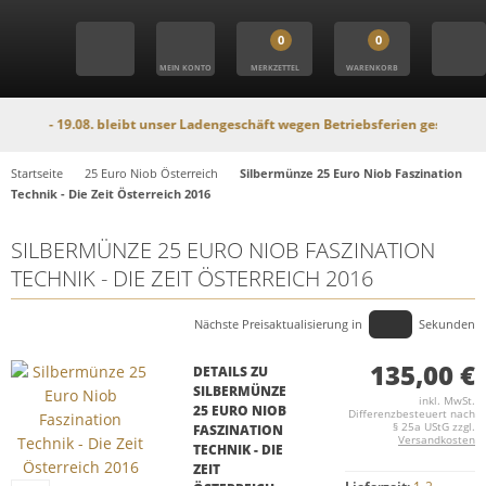
0
0
MEIN KONTO
MERKZETTEL
WARENKORB
 19.08. bleibt unser Ladengeschäft wegen Betriebsferien geschlossen. In die
Startseite
25 Euro Niob Österreich
Silbermünze 25 Euro Niob Faszination
Technik - Die Zeit Österreich 2016
SILBERMÜNZE 25 EURO NIOB FASZINATION
TECHNIK - DIE ZEIT ÖSTERREICH 2016
Nächste Preisaktualisierung in
Sekunden
135,00 €
DETAILS ZU
SILBERMÜNZE
inkl. MwSt.
25 EURO NIOB
Differenzbesteuert nach
§ 25a UStG zzgl.
FASZINATION
Versandkosten
TECHNIK - DIE
ZEIT