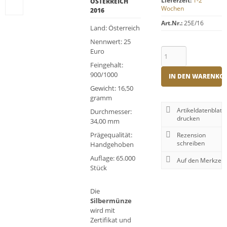
Lieferzeit:
1-2
ÖSTERREICH
Wochen
2016
Art.Nr.:
25E/16
Land: Österreich
Nennwert: 25
Euro
Feingehalt:
900/1000
IN DEN WARENKO
Gewicht: 16,50
gramm
Artikeldatenblatt
Durchmesser:
drucken
34,00 mm
Prägequalität:
Rezension
schreiben
Handgehoben
Auflage: 65.000
Stück
Die
Silbermünze
wird mit
Zertifikat und