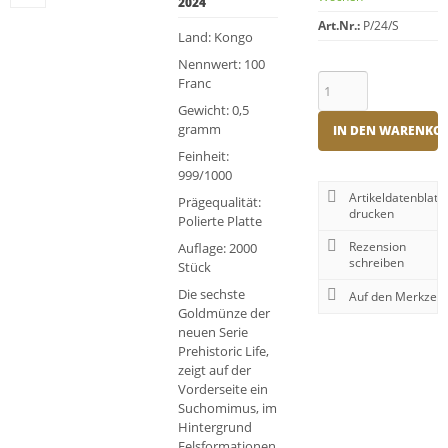
2024
Art.Nr.:
P/24/S
Land: Kongo
Nennwert: 100
Franc
Gewicht: 0,5
gramm
IN DEN WARENKO
Feinheit:
999/1000
Artikeldatenblatt
Prägequalität:
drucken
Polierte Platte
Rezension
Auflage: 2000
schreiben
Stück
Die sechste
Goldmünze der
neuen Serie
Prehistoric Life,
zeigt auf der
Vorderseite ein
Suchomimus, im
Hintergrund
Felsformationen.