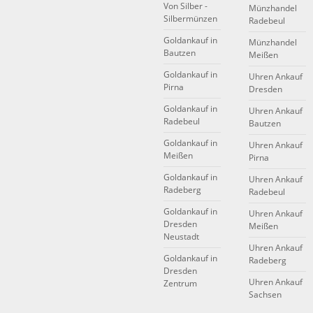
Von Silber -
Münzhandel
Silbermünzen
Radebeul
Goldankauf in
Münzhandel
Bautzen
Meißen
Goldankauf in
Uhren Ankauf
Pirna
Dresden
Goldankauf in
Uhren Ankauf
Radebeul
Bautzen
Goldankauf in
Uhren Ankauf
Meißen
Pirna
Goldankauf in
Uhren Ankauf
Radeberg
Radebeul
Goldankauf in
Uhren Ankauf
Dresden
Meißen
Neustadt
Uhren Ankauf
Goldankauf in
Radeberg
Dresden
Uhren Ankauf
Zentrum
Sachsen