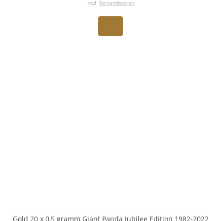
zzgl.
Versandkosten
Gold 20 x 0,5 gramm Giant Panda Jubilee Edition 1982-2022