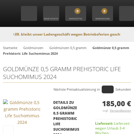
0
0
MEIN KONTO
MERKZETTEL
WARENKORB
08. bleibt unser Ladengeschäft wegen Betriebsferien geschlossen. In dieser 
Startseite
Goldmünzen
Goldmünzen 0,5 gramm
Goldmünze 0,5 gramm
Prehistoric Life Suchomimus 2024
GOLDMÜNZE 0,5 GRAMM PREHISTORIC LIFE
SUCHOMIMUS 2024
Nächste Preisaktualisierung in
Sekunden
185,00 €
DETAILS ZU
GOLDMÜNZE
zzgl.
Versandkosten
0,5 GRAMM
PREHISTORIC
Lieferzeit:
Lieferzeit
LIFE
wegen Urlaub 3-4
SUCHOMIMUS
Wochen