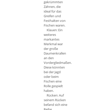
gekrümmten
Zähnen, die
ideal für das
Greifen und
Festhalten von
Fischen waren.
Klauen: Ein
weiteres
markantes
Merkmal war
der große
Daumenkrallen
an den
Vordergliedmaßen.
Diese könnten
bei der Jagd
oder beim
Fischen eine
Rolle gespielt
haben.
Rücken: Auf
seinem Rücken
befand sich eine
Reihe