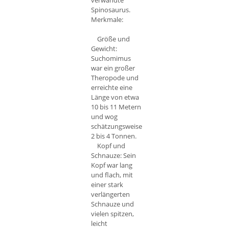
verwandte
Spinosaurus.
Merkmale:
Größe und
Gewicht:
Suchomimus
war ein großer
Theropode und
erreichte eine
Länge von etwa
10 bis 11 Metern
und wog
schätzungsweise
2 bis 4 Tonnen.
Kopf und
Schnauze: Sein
Kopf war lang
und flach, mit
einer stark
verlängerten
Schnauze und
vielen spitzen,
leicht