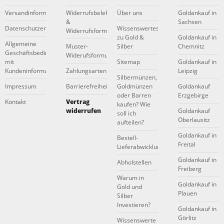
Versandinformationen
Widerrufsbelehrung
Über uns
Goldankauf in
&
Sachsen
Datenschutzerklärung
Wissenswertes
Widerrufsformular
zu Gold &
Goldankauf in
Allgemeine
Muster-
Silber
Chemnitz
Geschäftsbedingungen
Widerufsformular
mit
Sitemap
Goldankauf in
Kundeninformationen
Zahlungsarten
Leipzig
Silbermünzen,
Impressum
Barrierefreiheitserklärung
Goldmünzen
Goldankauf
oder Barren
Erzgebirge
Kontakt
Vertrag
kaufen? Wie
widerrufen
Goldankauf
soll ich
Oberlausitz
aufteilen?
Goldankauf in
Bestell-
Freital
Lieferabwicklung
Goldankauf in
Abholstellen
Freiberg
Warum in
Goldankauf in
Gold und
Plauen
Silber
Investieren?
Goldankauf in
Görlitz
Wissenswerte