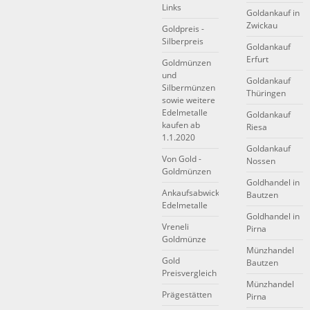
Links
Goldankauf in
Zwickau
Goldpreis -
Silberpreis
Goldankauf
Erfurt
Goldmünzen
und
Goldankauf
Silbermünzen
Thüringen
sowie weitere
Edelmetalle
Goldankauf
kaufen ab
Riesa
1.1.2020
Goldankauf
Von Gold -
Nossen
Goldmünzen
Goldhandel in
Ankaufsabwicklung
Bautzen
Edelmetalle
Goldhandel in
Vreneli
Pirna
Goldmünze
Münzhandel
Gold
Bautzen
Preisvergleich
Münzhandel
Prägestätten
Pirna