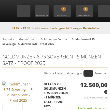
0
0
MEIN KONTO
MERKZETTEL
WARENKORB
 31.07. - 19.08. bleibt unser Ladengeschäft wegen Betriebsferien geschlosse
Startseite
Goldmünzen
Goldmünzen Europa
Goldmünzen 8,75
Sovereign - 5 Münzen Satz - Proof 2025
GOLDMÜNZEN 8,75 SOVEREIGN - 5 MÜNZEN
SATZ - PROOF 2025
Nächste Preisaktualisierung in
Sekunden
12.500,00
DETAILS ZU
GOLDMÜNZEN
€
8,75 SOVEREIGN
- 5 MÜNZEN
zzgl.
Versandkosten
SATZ - PROOF
2025
Lieferzeit:
Lieferzeit