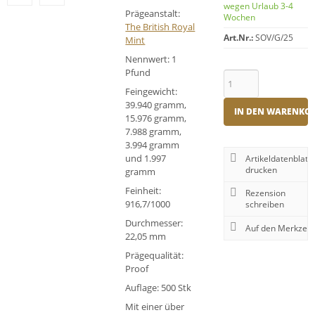
wegen Urlaub 3-4
Prägeanstalt:
Wochen
The British Royal
Art.Nr.:
SOV/G/25
Mint
Nennwert: 1
Pfund
Feingewicht:
39.940 gramm,
IN DEN WARENKO
15.976 gramm,
7.988 gramm,
3.994 gramm
und 1.997
Artikeldatenblatt
drucken
gramm
Feinheit:
Rezension
916,7/1000
schreiben
Durchmesser:
22,05 mm
Prägequalität:
Proof
Auflage: 500 Stk
Mit einer über