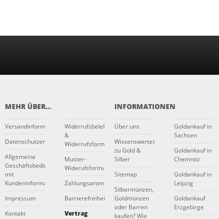
MEHR ÜBER...
INFORMATIONEN
Versandinformationen
Widerrufsbelehrung
Über uns
Goldankauf in
&
Sachsen
Datenschutzerklärung
Wissenswertes
Widerrufsformular
zu Gold &
Goldankauf in
Allgemeine
Muster-
Silber
Chemnitz
Geschäftsbedingungen
Widerufsformular
mit
Sitemap
Goldankauf in
Kundeninformationen
Zahlungsarten
Leipzig
Silbermünzen,
Impressum
Barrierefreiheitserklärung
Goldmünzen
Goldankauf
oder Barren
Erzgebirge
Kontakt
Vertrag
kaufen? Wie