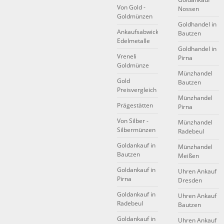
Von Gold -
Nossen
Goldmünzen
Goldhandel in
Ankaufsabwicklung
Bautzen
Edelmetalle
Goldhandel in
Vreneli
Pirna
Goldmünze
Münzhandel
Gold
Bautzen
Preisvergleich
Münzhandel
Prägestätten
Pirna
Von Silber -
Münzhandel
Silbermünzen
Radebeul
Goldankauf in
Münzhandel
Bautzen
Meißen
Goldankauf in
Uhren Ankauf
Pirna
Dresden
Goldankauf in
Uhren Ankauf
Radebeul
Bautzen
Goldankauf in
Uhren Ankauf