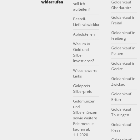
widerrufen
Goldankauf
soll ich
Oberlausitz
aufteilen?
Goldankauf in
Bestell-
Freital
Lieferabwicklung
Goldankauf in
Abholstellen
Freiberg
Warum in
Goldankauf in
Gold und
Plauen
Silber
Investieren?
Goldankauf in
Görlitz
Wissenswerte
Links
Goldankauf in
Zwickau
Goldpreis -
Silberpreis
Goldankauf
Erfurt
Goldmünzen
und
Goldankauf
Silbermünzen
Thüringen
sowie weitere
Edelmetalle
Goldankauf
kaufen ab
Riesa
1.1.2020
Goldankauf