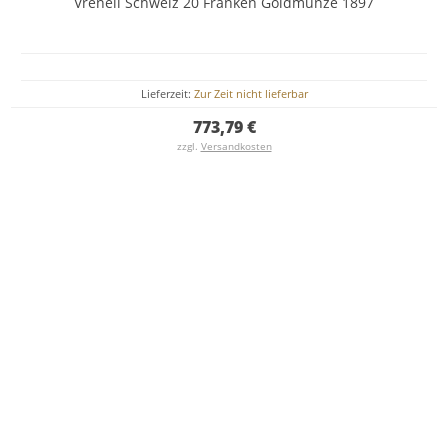
Vreneli Schweiz 20 Franken Goldmünze 1897
Lieferzeit:
Zur Zeit nicht lieferbar
773,79 €
zzgl.
Versandkosten