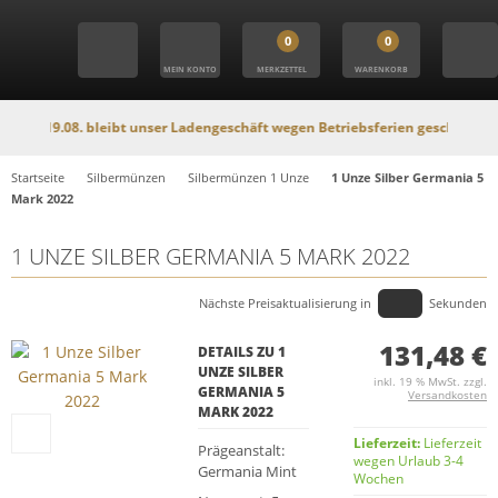
0
0
MEIN KONTO
MERKZETTEL
WARENKORB
9.08. bleibt unser Ladengeschäft wegen Betriebsferien geschlossen. In diese
Startseite
Silbermünzen
Silbermünzen 1 Unze
1 Unze Silber Germania 5
Mark 2022
1 UNZE SILBER GERMANIA 5 MARK 2022
Nächste Preisaktualisierung in
Sekunden
131,48 €
DETAILS ZU 1
UNZE SILBER
inkl. 19 % MwSt. zzgl.
GERMANIA 5
Versandkosten
MARK 2022
Lieferzeit:
Lieferzeit
Prägeanstalt:
wegen Urlaub 3-4
Germania Mint
Wochen