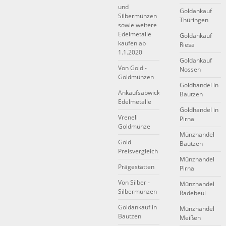
und
Goldankauf
Silbermünzen
Thüringen
sowie weitere
Edelmetalle
Goldankauf
kaufen ab
Riesa
1.1.2020
Goldankauf
Von Gold -
Nossen
Goldmünzen
Goldhandel in
Ankaufsabwicklung
Bautzen
Edelmetalle
Goldhandel in
Vreneli
Pirna
Goldmünze
Münzhandel
Gold
Bautzen
Preisvergleich
Münzhandel
Prägestätten
Pirna
Von Silber -
Münzhandel
Silbermünzen
Radebeul
Goldankauf in
Münzhandel
Bautzen
Meißen