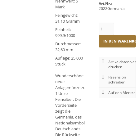
Nennwert: 5
Art.Nr.:
Mark
2022Germania
Feingewicht:
31,10 Gramm
Feinheit:
999,9/1000
IN DEN WARENKO
Durchmesser:
32,60 mm
Auflage: 25.000
Artikeldatenblatt
Stück
drucken
Wunderschöne
Rezension
neue
schreiben
Anlagemünze zu
1 Unze
Feinsilber. Die
Vorderseite
zeigt die
Germania, das
Nationalsymbol
Deutschlands.
Die Rückseite