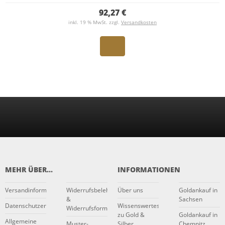
92,27 €
inkl. 19 % MwSt. zzgl.
Versandkosten
MEHR ÜBER...
INFORMATIONEN
Versandinformationen
Widerrufsbelehrung
Über uns
Goldankauf in
&
Sachsen
Datenschutzerklärung
Wissenswertes
Widerrufsformular
zu Gold &
Goldankauf in
Allgemeine
Muster-
Silber
Chemnitz