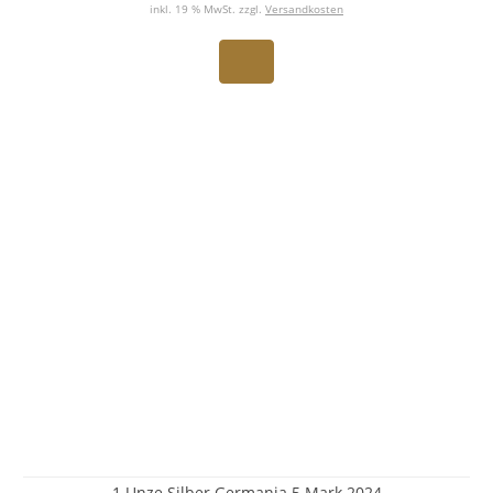
inkl. 19 % MwSt. zzgl.
Versandkosten
1 Unze Silber Germania 5 Mark 2024