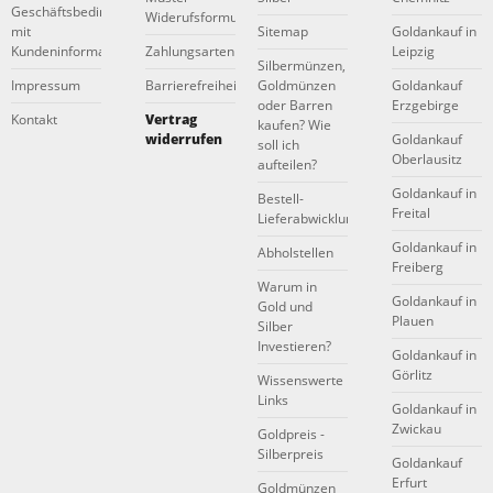
Geschäftsbedingungen
Widerufsformular
mit
Sitemap
Goldankauf in
Kundeninformationen
Zahlungsarten
Leipzig
Silbermünzen,
Impressum
Barrierefreiheitserklärung
Goldmünzen
Goldankauf
oder Barren
Erzgebirge
Kontakt
Vertrag
kaufen? Wie
widerrufen
Goldankauf
soll ich
Oberlausitz
aufteilen?
Goldankauf in
Bestell-
Freital
Lieferabwicklung
Goldankauf in
Abholstellen
Freiberg
Warum in
Goldankauf in
Gold und
Plauen
Silber
Investieren?
Goldankauf in
Görlitz
Wissenswerte
Links
Goldankauf in
Zwickau
Goldpreis -
Silberpreis
Goldankauf
Erfurt
Goldmünzen