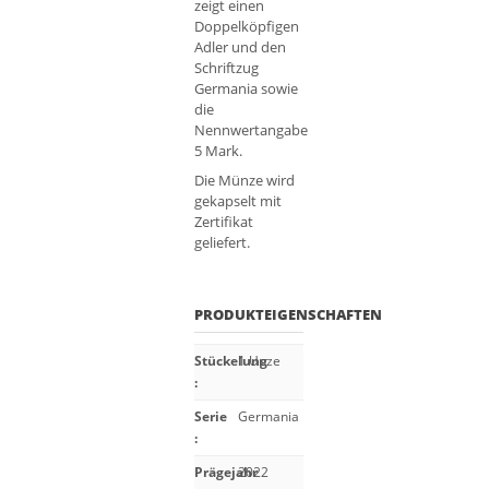
zeigt einen
Doppelköpfigen
Adler und den
Schriftzug
Germania sowie
die
Nennwertangabe
5 Mark.
Die Münze wird
gekapselt mit
Zertifikat
geliefert.
PRODUKTEIGENSCHAFTEN
Stückelung
1 Unze
:
Serie
Germania
:
Prägejahr
2022