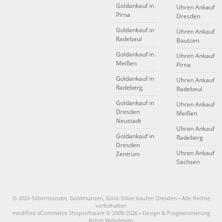
Goldankauf in
Uhren Ankauf
Pirna
Dresden
Goldankauf in
Uhren Ankauf
Radebeul
Bautzen
Goldankauf in
Uhren Ankauf
Meißen
Pirna
Goldankauf in
Uhren Ankauf
Radeberg
Radebeul
Goldankauf in
Uhren Ankauf
Dresden
Meißen
Neustadt
Uhren Ankauf
Goldankauf in
Radeberg
Dresden
Uhren Ankauf
Zentrum
Sachsen
© 2026 Silbermünzen, Goldmünzen, Gold-Silber kaufen Dresden • Alle Rechte
vorbehalten
modified eCommerce Shopsoftware © 2009-2026 • Design & Programmierung
Rehm Webdesign