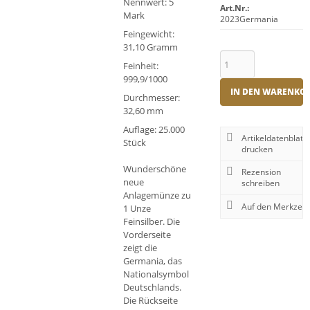
Nennwert: 5
Art.Nr.:
Mark
2023Germania
Feingewicht:
31,10 Gramm
Feinheit:
999,9/1000
IN DEN WARENKO
Durchmesser:
32,60 mm
Auflage: 25.000
Artikeldatenblatt
Stück
drucken
Wunderschöne
Rezension
neue
schreiben
Anlagemünze zu
1 Unze
Feinsilber. Die
Vorderseite
zeigt die
Germania, das
Nationalsymbol
Deutschlands.
Die Rückseite