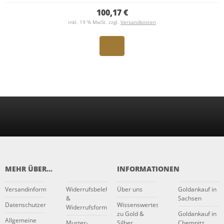
100,17 €
inkl. 19 % MwSt. zzgl.
Versandkosten
MEHR ÜBER...
INFORMATIONEN
Versandinformationen
Widerrufsbelehrung
Über uns
Goldankauf in
&
Sachsen
Datenschutzerklärung
Wissenswertes
Widerrufsformular
zu Gold &
Goldankauf in
Allgemeine
Muster-
Silber
Chemnitz