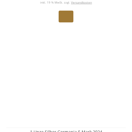
inkl. 19 % MwSt. zzgl.
Versandkosten
1 Unze Silber Germania 5 Mark 2024