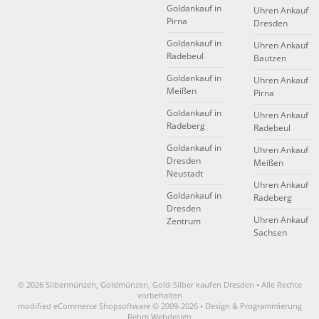
Goldankauf in
Uhren Ankauf
Pirna
Dresden
Goldankauf in
Uhren Ankauf
Radebeul
Bautzen
Goldankauf in
Uhren Ankauf
Meißen
Pirna
Goldankauf in
Uhren Ankauf
Radeberg
Radebeul
Goldankauf in
Uhren Ankauf
Dresden
Meißen
Neustadt
Uhren Ankauf
Goldankauf in
Radeberg
Dresden
Uhren Ankauf
Zentrum
Sachsen
© 2026 Silbermünzen, Goldmünzen, Gold-Silber kaufen Dresden • Alle Rechte
vorbehalten
modified eCommerce Shopsoftware © 2009-2026 • Design & Programmierung
Rehm Webdesign