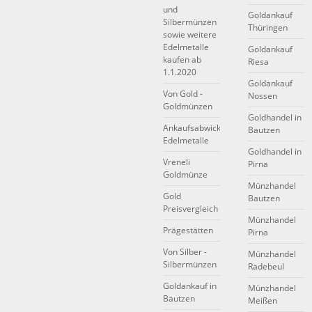
und
Goldankauf
Silbermünzen
Thüringen
sowie weitere
Edelmetalle
Goldankauf
kaufen ab
Riesa
1.1.2020
Goldankauf
Von Gold -
Nossen
Goldmünzen
Goldhandel in
Ankaufsabwicklung
Bautzen
Edelmetalle
Goldhandel in
Vreneli
Pirna
Goldmünze
Münzhandel
Gold
Bautzen
Preisvergleich
Münzhandel
Prägestätten
Pirna
Von Silber -
Münzhandel
Silbermünzen
Radebeul
Goldankauf in
Münzhandel
Bautzen
Meißen