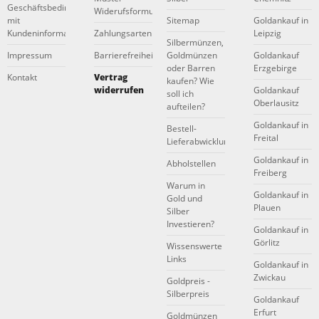
Geschäftsbedingungen
Widerufsformular
mit
Sitemap
Goldankauf in
Kundeninformationen
Zahlungsarten
Leipzig
Silbermünzen,
Impressum
Barrierefreiheitserklärung
Goldmünzen
Goldankauf
oder Barren
Erzgebirge
Kontakt
Vertrag
kaufen? Wie
widerrufen
Goldankauf
soll ich
Oberlausitz
aufteilen?
Goldankauf in
Bestell-
Freital
Lieferabwicklung
Goldankauf in
Abholstellen
Freiberg
Warum in
Goldankauf in
Gold und
Plauen
Silber
Investieren?
Goldankauf in
Görlitz
Wissenswerte
Links
Goldankauf in
Zwickau
Goldpreis -
Silberpreis
Goldankauf
Erfurt
Goldmünzen