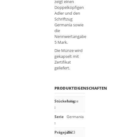
zeigt einen
Doppelköpfigen
Adler und den
Schriftzug
Germania sowie
die
Nennwertangabe
5 Mark.
Die Münze wird
gekapselt mit
Zertifikat
geliefert.
PRODUKTEIGENSCHAFTEN
Stückelung
1 Unze
:
Serie
Germania
:
Prägejahr
2023