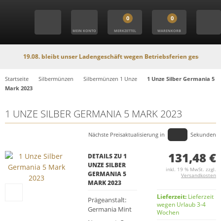
0
0
MEIN KONTO
MERKZETTEL
WARENKORB
19.08. bleibt unser Ladengeschäft wegen Betriebsferien geschlossen. In dies
Startseite
Silbermünzen
Silbermünzen 1 Unze
1 Unze Silber Germania 5
Mark 2023
1 UNZE SILBER GERMANIA 5 MARK 2023
Nächste Preisaktualisierung in
Sekunden
131,48 €
DETAILS ZU 1
UNZE SILBER
inkl. 19 % MwSt. zzgl.
GERMANIA 5
Versandkosten
MARK 2023
Lieferzeit:
Lieferzeit
Prägeanstalt:
wegen Urlaub 3-4
Germania Mint
Wochen