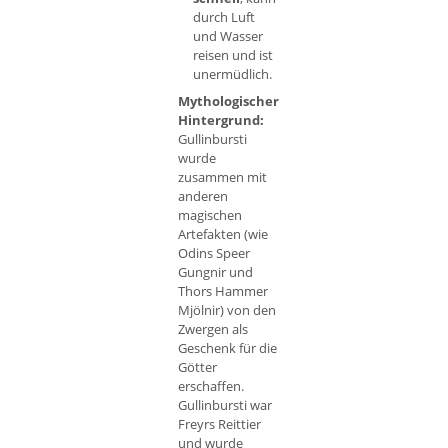
durch Luft
und Wasser
reisen und ist
unermüdlich.
Mythologischer
Hintergrund:
Gullinbursti
wurde
zusammen mit
anderen
magischen
Artefakten (wie
Odins Speer
Gungnir und
Thors Hammer
Mjölnir) von den
Zwergen als
Geschenk für die
Götter
erschaffen.
Gullinbursti war
Freyrs Reittier
und wurde