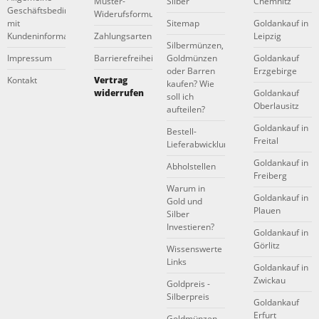
Muster-
Silber
Chemnitz
Geschäftsbedingungen
Widerufsformular
mit
Sitemap
Goldankauf in
Kundeninformationen
Zahlungsarten
Leipzig
Silbermünzen,
Impressum
Barrierefreiheitserklärung
Goldmünzen
Goldankauf
oder Barren
Erzgebirge
Kontakt
Vertrag
kaufen? Wie
widerrufen
Goldankauf
soll ich
Oberlausitz
aufteilen?
Goldankauf in
Bestell-
Freital
Lieferabwicklung
Goldankauf in
Abholstellen
Freiberg
Warum in
Goldankauf in
Gold und
Plauen
Silber
Investieren?
Goldankauf in
Görlitz
Wissenswerte
Links
Goldankauf in
Zwickau
Goldpreis -
Silberpreis
Goldankauf
Erfurt
Goldmünzen