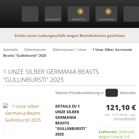
0
0
MEIN KONTO
MERKZETTEL
WARENKORB
bleibt unser Ladengeschäft wegen Betriebsferien geschlossen. In dieser Zeit
Startseite
Silbermünzen
Silbermünzen 1 Unze
1 Unze Silber Germania
Beasts "Gullinbursti" 2025
1 UNZE SILBER GERMANIA BEASTS
"GULLINBURSTI" 2025
Nächste Preisaktualisierung in
Sekunden
121,10 €
DETAILS ZU 1
UNZE SILBER
inkl. 19 % MwSt. zzgl.
GERMANIA
Versandkosten
BEASTS
"GULLINBURSTI"
Lieferzeit:
Lieferzeit
2025
wegen Urlaub 3-4