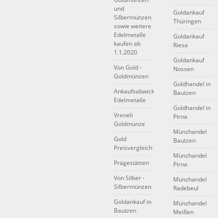
und
Goldankauf
Silbermünzen
Thüringen
sowie weitere
Edelmetalle
Goldankauf
kaufen ab
Riesa
1.1.2020
Goldankauf
Von Gold -
Nossen
Goldmünzen
Goldhandel in
Ankaufsabwicklung
Bautzen
Edelmetalle
Goldhandel in
Vreneli
Pirna
Goldmünze
Münzhandel
Gold
Bautzen
Preisvergleich
Münzhandel
Prägestätten
Pirna
Von Silber -
Münzhandel
Silbermünzen
Radebeul
Goldankauf in
Münzhandel
Bautzen
Meißen