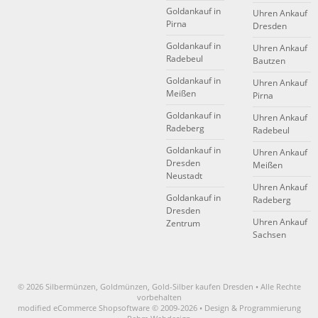
Goldankauf in
Uhren Ankauf
Pirna
Dresden
Goldankauf in
Uhren Ankauf
Radebeul
Bautzen
Goldankauf in
Uhren Ankauf
Meißen
Pirna
Goldankauf in
Uhren Ankauf
Radeberg
Radebeul
Goldankauf in
Uhren Ankauf
Dresden
Meißen
Neustadt
Uhren Ankauf
Goldankauf in
Radeberg
Dresden
Uhren Ankauf
Zentrum
Sachsen
© 2026 Silbermünzen, Goldmünzen, Gold-Silber kaufen Dresden • Alle Rechte
vorbehalten
modified eCommerce Shopsoftware © 2009-2026 • Design & Programmierung