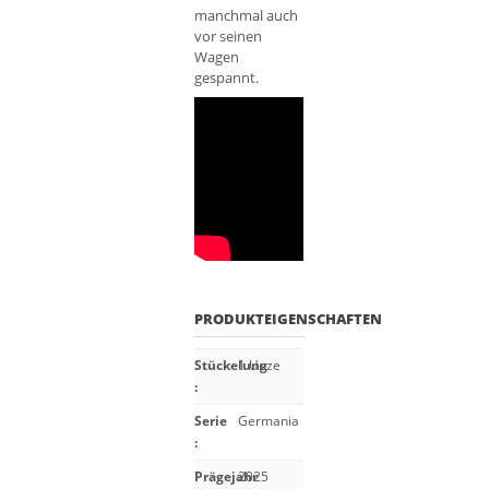
manchmal auch
vor seinen
Wagen
gespannt.
PRODUKTEIGENSCHAFTEN
Stückelung
1 Unze
:
Serie
Germania
:
Prägejahr
2025