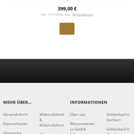
399,00 €
inkl. 19 % MwSt. zzgl.
Versandkosten
MEHR ÜBER...
INFORMATIONEN
Versandinformationen
Widerrufsbelehrung
Über uns
Goldankauf in
&
Sachsen
Datenschutzerklärung
Wissenswertes
Widerrufsformular
zu Gold &
Goldankauf in
Allgemeine