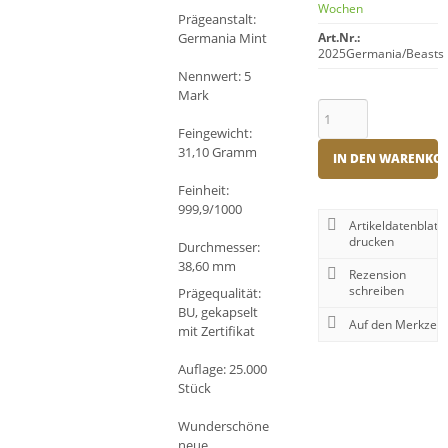
Wochen
Prägeanstalt:
Germania Mint
Art.Nr.:
2025Germania/Beasts
Nennwert: 5
Mark
Feingewicht:
31,10 Gramm
IN DEN WARENKO
Feinheit:
999,9/1000
Artikeldatenblatt
drucken
Durchmesser:
38,60 mm
Rezension
schreiben
Prägequalität:
BU, gekapselt
mit Zertifikat
Auflage: 25.000
Stück
Wunderschöne
neue