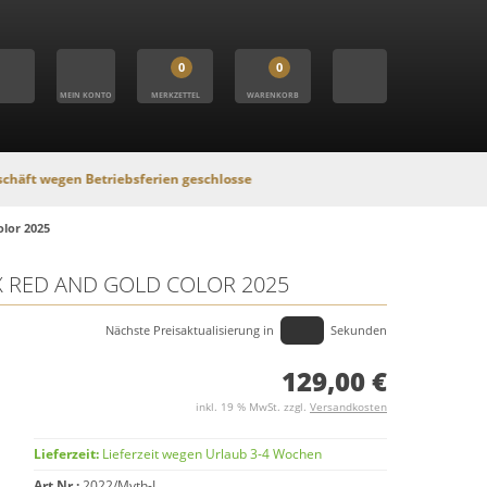
0
0
MEIN KONTO
MERKZETTEL
WARENKORB
 Betriebsferien geschlossen. In dieser Zeit findet kein Versand statt, Onli
olor 2025
X RED AND GOLD COLOR 2025
Nächste Preisaktualisierung in
Sekunden
129,00 €
inkl. 19 % MwSt. zzgl.
Versandkosten
Lieferzeit:
Lieferzeit wegen Urlaub 3-4 Wochen
Art.Nr.:
2022/Myth-L