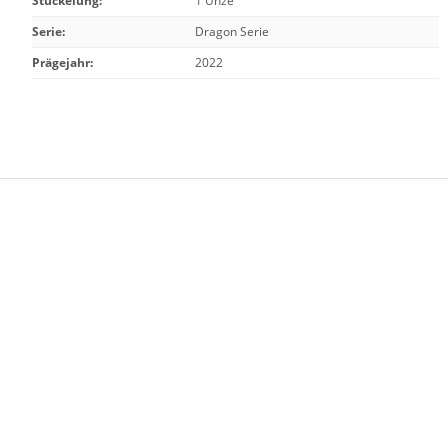
Stückelung
:
1 Unze
Serie
:
Dragon Serie
Prägejahr
:
2022