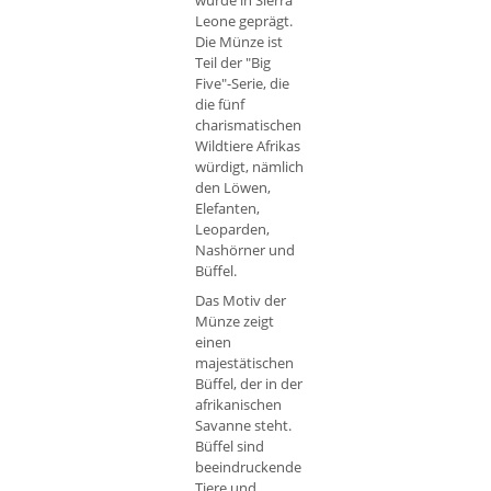
wurde in Sierra
Leone geprägt.
Die Münze ist
Teil der "Big
Five"-Serie, die
die fünf
charismatischen
Wildtiere Afrikas
würdigt, nämlich
den Löwen,
Elefanten,
Leoparden,
Nashörner und
Büffel.
Das Motiv der
Münze zeigt
einen
majestätischen
Büffel, der in der
afrikanischen
Savanne steht.
Büffel sind
beeindruckende
Tiere und