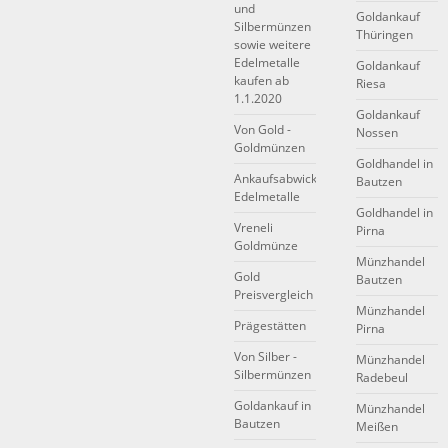
und
Goldankauf
Silbermünzen
Thüringen
sowie weitere
Edelmetalle
Goldankauf
kaufen ab
Riesa
1.1.2020
Goldankauf
Von Gold -
Nossen
Goldmünzen
Goldhandel in
Ankaufsabwicklung
Bautzen
Edelmetalle
Goldhandel in
Vreneli
Pirna
Goldmünze
Münzhandel
Gold
Bautzen
Preisvergleich
Münzhandel
Prägestätten
Pirna
Von Silber -
Münzhandel
Silbermünzen
Radebeul
Goldankauf in
Münzhandel
Bautzen
Meißen