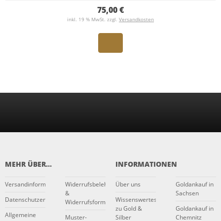
75,00 €
inkl. 19 % MwSt. zzgl.
Versandkosten
MEHR ÜBER...
INFORMATIONEN
Versandinformationen
Widerrufsbelehrung
Über uns
Goldankauf in
&
Sachsen
Datenschutzerklärung
Wissenswertes
Widerrufsformular
zu Gold &
Goldankauf in
Allgemeine
Muster-
Silber
Chemnitz