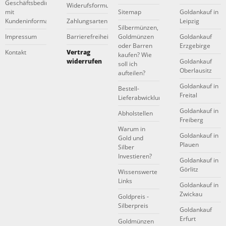
Geschäftsbedingungen
Widerufsformular
mit
Sitemap
Goldankauf in
Kundeninformationen
Zahlungsarten
Leipzig
Silbermünzen,
Impressum
Barrierefreiheitserklärung
Goldmünzen
Goldankauf
oder Barren
Erzgebirge
Kontakt
Vertrag
kaufen? Wie
widerrufen
Goldankauf
soll ich
Oberlausitz
aufteilen?
Goldankauf in
Bestell-
Freital
Lieferabwicklung
Goldankauf in
Abholstellen
Freiberg
Warum in
Goldankauf in
Gold und
Plauen
Silber
Investieren?
Goldankauf in
Görlitz
Wissenswerte
Links
Goldankauf in
Zwickau
Goldpreis -
Silberpreis
Goldankauf
Erfurt
Goldmünzen