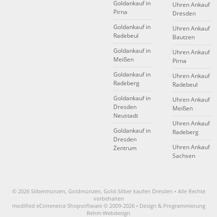
Goldankauf in
Uhren Ankauf
Pirna
Dresden
Goldankauf in
Uhren Ankauf
Radebeul
Bautzen
Goldankauf in
Uhren Ankauf
Meißen
Pirna
Goldankauf in
Uhren Ankauf
Radeberg
Radebeul
Goldankauf in
Uhren Ankauf
Dresden
Meißen
Neustadt
Uhren Ankauf
Goldankauf in
Radeberg
Dresden
Uhren Ankauf
Zentrum
Sachsen
© 2026 Silbermünzen, Goldmünzen, Gold-Silber kaufen Dresden • Alle Rechte
vorbehalten
modified eCommerce Shopsoftware © 2009-2026 • Design & Programmierung
Rehm Webdesign