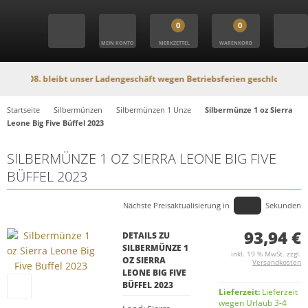
0
0
MEIN KONTO
MERKZETTEL
WARENKORB
. bleibt unser Ladengeschäft wegen Betriebsferien geschlossen. In dieser Ze
Startseite
Silbermünzen
Silbermünzen 1 Unze
Silbermünze 1 oz Sierra
Leone Big Five Büffel 2023
SILBERMÜNZE 1 OZ SIERRA LEONE BIG FIVE
BÜFFEL 2023
Nächste Preisaktualisierung in
Sekunden
93,94 €
DETAILS ZU
SILBERMÜNZE 1
inkl. 19 % MwSt. zzgl.
OZ SIERRA
Versandkosten
LEONE BIG FIVE
BÜFFEL 2023
Lieferzeit:
Lieferzeit
wegen Urlaub 3-4