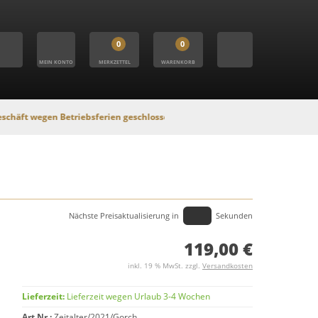
0
0
MEIN KONTO
MERKZETTEL
WARENKORB
n Betriebsferien geschlossen. In dieser Zeit findet kein Versand statt, Onl
Nächste Preisaktualisierung in
Sekunden
119,00 €
inkl. 19 % MwSt. zzgl.
Versandkosten
Lieferzeit:
Lieferzeit wegen Urlaub 3-4 Wochen
Art.Nr.:
Zeitalter/2021/Gorch