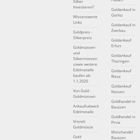
Silber
Investieren?
Goldankauf in
Görlitz
Wissenswerte
Links
Goldankauf in
Zwickau
Goldpreis -
Silberpreis
Goldankauf
Erfurt
Goldmünzen
und
Goldankauf
Silbermünzen
Thüringen
sowie weitere
Edelmetalle
Goldankauf
kaufen ab
Riesa
1.1.2020
Goldankauf
Von Gold -
Nossen
Goldmünzen
Goldhandel in
Ankaufsabwicklung
Bautzen
Edelmetalle
Goldhandel in
Vreneli
Pirna
Goldmünze
Münzhandel
Gold
Bautzen