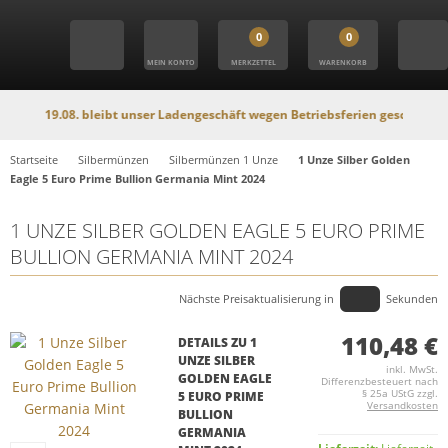
0
0
MEIN KONTO
MERKZETTEL
WARENKORB
 19.08. bleibt unser Ladengeschäft wegen Betriebsferien geschlossen. In die
Startseite
Silbermünzen
Silbermünzen 1 Unze
1 Unze Silber Golden
Eagle 5 Euro Prime Bullion Germania Mint 2024
1 UNZE SILBER GOLDEN EAGLE 5 EURO PRIME
BULLION GERMANIA MINT 2024
Nächste Preisaktualisierung in
Sekunden
110,48 €
DETAILS ZU 1
UNZE SILBER
inkl. MwSt.
GOLDEN EAGLE
Differenzbesteuert nach
§ 25a UStG zzgl.
5 EURO PRIME
Versandkosten
BULLION
GERMANIA