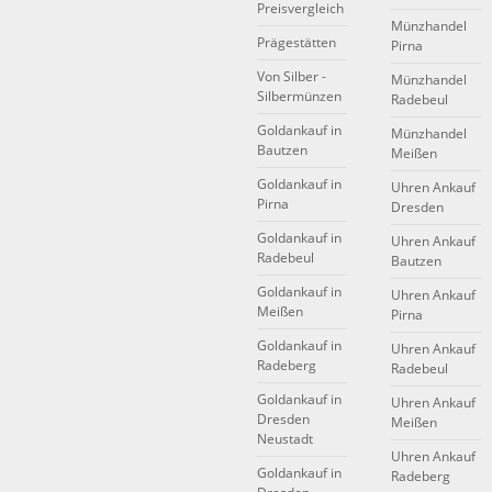
Preisvergleich
Münzhandel
Prägestätten
Pirna
Von Silber -
Münzhandel
Silbermünzen
Radebeul
Goldankauf in
Münzhandel
Bautzen
Meißen
Goldankauf in
Uhren Ankauf
Pirna
Dresden
Goldankauf in
Uhren Ankauf
Radebeul
Bautzen
Goldankauf in
Uhren Ankauf
Meißen
Pirna
Goldankauf in
Uhren Ankauf
Radeberg
Radebeul
Goldankauf in
Uhren Ankauf
Dresden
Meißen
Neustadt
Uhren Ankauf
Goldankauf in
Radeberg