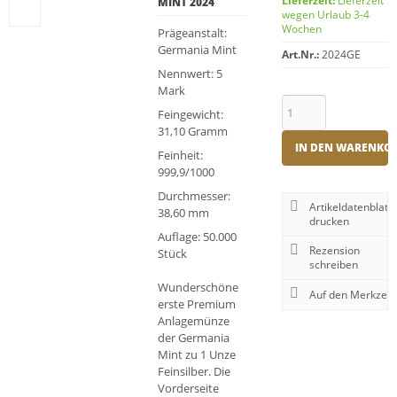
Lieferzeit:
Lieferzeit
MINT 2024
wegen Urlaub 3-4
Wochen
Prägeanstalt:
Germania Mint
Art.Nr.:
2024GE
Nennwert: 5
Mark
Feingewicht:
31,10 Gramm
IN DEN WARENKO
Feinheit:
999,9/1000
Durchmesser:
Artikeldatenblatt
38,60 mm
drucken
Auflage: 50.000
Rezension
Stück
schreiben
Wunderschöne
erste Premium
Anlagemünze
der Germania
Mint zu 1 Unze
Feinsilber. Die
Vorderseite