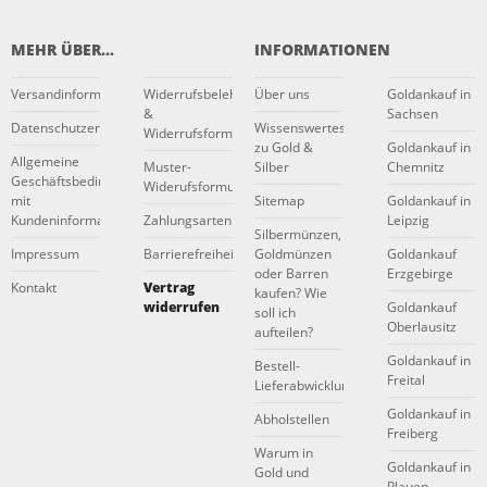
MEHR ÜBER...
INFORMATIONEN
Versandinformationen
Widerrufsbelehrung
Über uns
Goldankauf in
&
Sachsen
Datenschutzerklärung
Wissenswertes
Widerrufsformular
zu Gold &
Goldankauf in
Allgemeine
Muster-
Silber
Chemnitz
Geschäftsbedingungen
Widerufsformular
mit
Sitemap
Goldankauf in
Kundeninformationen
Zahlungsarten
Leipzig
Silbermünzen,
Impressum
Barrierefreiheitserklärung
Goldmünzen
Goldankauf
oder Barren
Erzgebirge
Kontakt
Vertrag
kaufen? Wie
widerrufen
Goldankauf
soll ich
Oberlausitz
aufteilen?
Goldankauf in
Bestell-
Freital
Lieferabwicklung
Goldankauf in
Abholstellen
Freiberg
Warum in
Goldankauf in
Gold und
Plauen