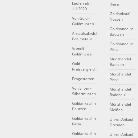
kaufen ab
Riesa
1.1.2020
Goldankauf
Von Gold -
Nossen
Goldmünzen
Goldhandel in
Ankaufsabwicklung
Bautzen
Edelmetalle
Goldhandel in
Vreneli
Pirna
Goldmünze
Münzhandel
Gold
Bautzen
Preisvergleich
Münzhandel
Prägestätten
Pirna
Von Silber -
Münzhandel
Silbermünzen
Radebeul
Goldankauf in
Münzhandel
Bautzen
Meißen
Goldankauf in
Uhren Ankauf
Pirna
Dresden
Goldankauf in
Uhren Ankauf