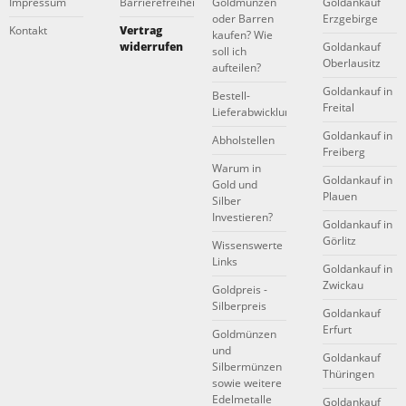
Impressum
Barrierefreiheitserklärung
Goldmünzen
Goldankauf
oder Barren
Erzgebirge
Kontakt
Vertrag
kaufen? Wie
widerrufen
Goldankauf
soll ich
Oberlausitz
aufteilen?
Goldankauf in
Bestell-
Freital
Lieferabwicklung
Goldankauf in
Abholstellen
Freiberg
Warum in
Goldankauf in
Gold und
Plauen
Silber
Investieren?
Goldankauf in
Görlitz
Wissenswerte
Links
Goldankauf in
Zwickau
Goldpreis -
Silberpreis
Goldankauf
Erfurt
Goldmünzen
und
Goldankauf
Silbermünzen
Thüringen
sowie weitere
Edelmetalle
Goldankauf