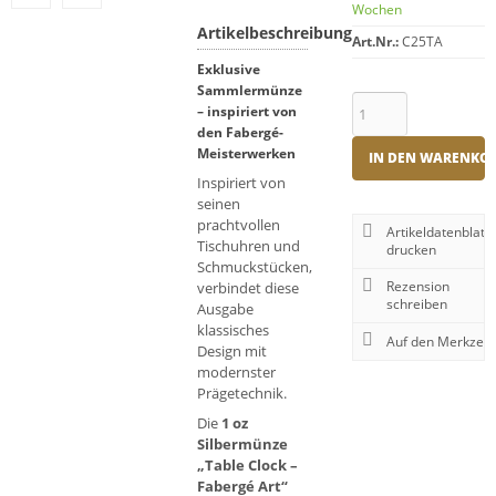
Wochen
Artikelbeschreibung
Art.Nr.:
C25TA
Exklusive
Sammlermünze
– inspiriert von
den Fabergé-
Meisterwerken
IN DEN WARENKO
Inspiriert von
seinen
prachtvollen
Artikeldatenblatt
Tischuhren und
drucken
Schmuckstücken,
Rezension
verbindet diese
schreiben
Ausgabe
klassisches
Design mit
modernster
Prägetechnik.
Die
1 oz
Silbermünze
„Table Clock –
Fabergé Art“