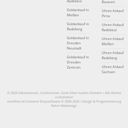
Radebeul
Bautzen
Goldankauf in
Uhren Ankauf
Meißen
Pirna
Goldankauf in
Uhren Ankauf
Radeberg
Radebeul
Goldankauf in
Uhren Ankauf
Dresden
Meißen
Neustadt
Uhren Ankauf
Goldankauf in
Radeberg
Dresden
Uhren Ankauf
Zentrum
Sachsen
© 2026 Silbermünzen, Goldmünzen, Gold-Silber kaufen Dresden • Alle Rechte
vorbehalten
modified eCommerce Shopsoftware © 2009-2026 • Design & Programmierung
Rehm Webdesign