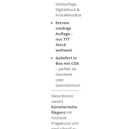
Goldauflage,
Digitaldruck &
Kristalleinsätze
Extrem
niedrige
Auflage –
nur 777
Stück
weltweit
Geliefert in
Box mit COA
– perfekt als
Geschenk
oder
Sammlerstück
Diese Münze
vereint
künstlerische
Eleganz
mit
höchster
Prägekunst und
wird schnell zu