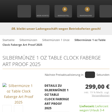
0
0
MEIN KONTO
MERKZETTEL
WARENKORB
08. bleibt unser Ladengeschäft wegen Betriebsferien geschlossen. In dieser 
Startseite
Silbermünzen
Silbermünzen 1 Unze
Silbermünze 1 oz Table
Clock Faberge Art Proof 2025
SILBERMÜNZE 1 OZ TABLE CLOCK FABERGE
ART PROOF 2025
Nächste Preisaktualisierung in
Sekunden
299,00 €
DETAILS ZU
SILBERMÜNZE 1
inkl. 19 % MwSt. zzgl.
OZ TABLE
Versandkosten
CLOCK FABERGE
ART PROOF
Lieferzeit:
Lieferzeit
2025
wegen Urlaub 3-4