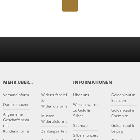
MEHR ÜBER...
INFORMATIONEN
Versandinformationen
Widerrufsbelehrung
Über uns
Goldankauf in
&
Sachsen
Datenschutzerklärung
Wissenswertes
Widerrufsformular
zu Gold &
Goldankauf in
Allgemeine
Muster-
Silber
Chemnitz
Geschäftsbedingungen
Widerufsformular
mit
Sitemap
Goldankauf in
Kundeninformationen
Zahlungsarten
Leipzig
Silbermünzen,