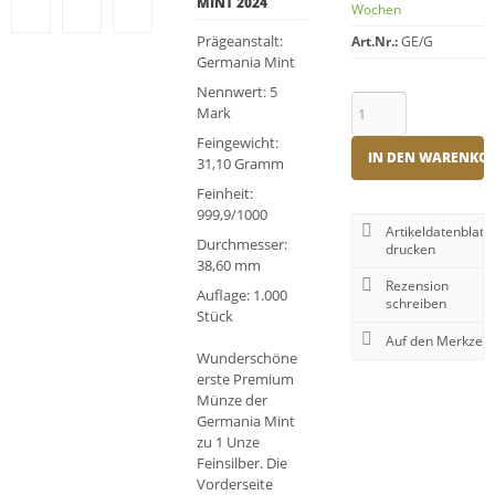
MINT 2024
Wochen
Prägeanstalt:
Art.Nr.:
GE/G
Germania Mint
Nennwert: 5
Mark
Feingewicht:
IN DEN WARENKO
31,10 Gramm
Feinheit:
999,9/1000
Artikeldatenblatt
Durchmesser:
drucken
38,60 mm
Rezension
Auflage: 1.000
schreiben
Stück
Wunderschöne
erste Premium
Münze der
Germania Mint
zu 1 Unze
Feinsilber. Die
Vorderseite