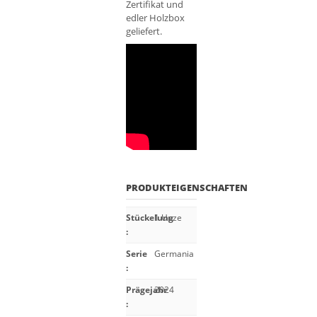
Zertifikat und
edler Holzbox
geliefert.
PRODUKTEIGENSCHAFTEN
Stückelung
1 Unze
:
Serie
Germania
:
Prägejahr
2024
: