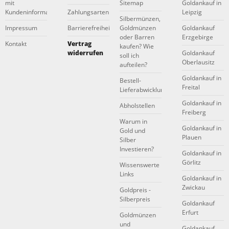
mit
Sitemap
Goldankauf in
Kundeninformationen
Zahlungsarten
Leipzig
Silbermünzen,
Impressum
Barrierefreiheitserklärung
Goldmünzen
Goldankauf
oder Barren
Erzgebirge
Kontakt
Vertrag
kaufen? Wie
widerrufen
Goldankauf
soll ich
Oberlausitz
aufteilen?
Goldankauf in
Bestell-
Freital
Lieferabwicklung
Goldankauf in
Abholstellen
Freiberg
Warum in
Goldankauf in
Gold und
Plauen
Silber
Investieren?
Goldankauf in
Görlitz
Wissenswerte
Links
Goldankauf in
Zwickau
Goldpreis -
Silberpreis
Goldankauf
Erfurt
Goldmünzen
und
Goldankauf