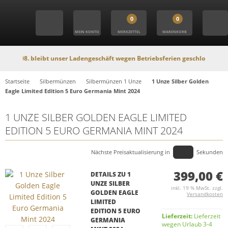
0
0
MEIN KONTO
MERKZETTEL
WARENKORB
. bleibt unser Ladengeschäft wegen Betriebsferien geschlossen. In dieser Ze
Startseite
Silbermünzen
Silbermünzen 1 Unze
1 Unze Silber Golden
Eagle Limited Edition 5 Euro Germania Mint 2024
1 UNZE SILBER GOLDEN EAGLE LIMITED
EDITION 5 EURO GERMANIA MINT 2024
Nächste Preisaktualisierung in
Sekunden
399,00 €
DETAILS ZU 1
UNZE SILBER
inkl. 19 % MwSt. zzgl.
GOLDEN EAGLE
Versandkosten
LIMITED
EDITION 5 EURO
Lieferzeit:
Lieferzeit
GERMANIA
wegen Urlaub 3-4