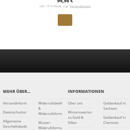
94,98 €
inkl. 19 % MwSt. zzgl.
Versandkosten
MEHR ÜBER...
INFORMATIONEN
Versandinformationen
Widerrufsbelehrung
Über uns
Goldankauf in
&
Sachsen
Datenschutzerklärung
Wissenswertes
Widerrufsformular
zu Gold &
Goldankauf in
Allgemeine
Muster-
Silber
Chemnitz
Geschäftsbedingungen
Widerufsformular