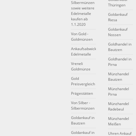
Silbermünzen
Thüringen
sowie weitere
Edelmetalle
Goldankauf
kaufen ab
Riesa
1.1.2020
Goldankauf
Von Gold -
Nossen
Goldmünzen
Goldhandel in
Ankaufsabwicklung
Bautzen
Edelmetalle
Goldhandel in
Vreneli
Pirna
Goldmünze
Münzhandel
Gold
Bautzen
Preisvergleich
Münzhandel
Prägestätten
Pirna
Von Silber -
Münzhandel
Silbermünzen
Radebeul
Goldankauf in
Münzhandel
Bautzen
Meißen
Goldankauf in
Uhren Ankauf