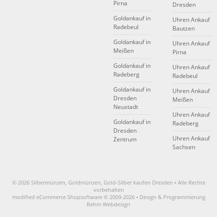
Pirna
Dresden
Goldankauf in
Uhren Ankauf
Radebeul
Bautzen
Goldankauf in
Uhren Ankauf
Meißen
Pirna
Goldankauf in
Uhren Ankauf
Radeberg
Radebeul
Goldankauf in
Uhren Ankauf
Dresden
Meißen
Neustadt
Uhren Ankauf
Goldankauf in
Radeberg
Dresden
Uhren Ankauf
Zentrum
Sachsen
© 2026 Silbermünzen, Goldmünzen, Gold-Silber kaufen Dresden • Alle Rechte
vorbehalten
modified eCommerce Shopsoftware © 2009-2026 • Design & Programmierung
Rehm Webdesign