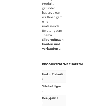
Produkt
gefunden
haben, bieten
wir Ihnen gern
eine
umfassende
Beratung zum
Thema
Silbermünzen
kaufen und
verkaufen
an.
PRODUKTEIGENSCHAFTEN
Herkunftsland
Australien
:
Stückelung
1 Unze
:
Prägejahr
2021
: