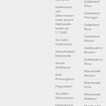
Goldankauf
Erfurt
Goldmünzen
und
Goldankauf
Silbermünzen
Thüringen
sowie weitere
Edelmetalle
Goldankauf
kaufen ab
Riesa
1.1.2020
Goldankauf
Von Gold -
Nossen
Goldmünzen
Goldhandel in
Ankaufsabwicklung
Bautzen
Edelmetalle
Goldhandel in
Vreneli
Pirna
Goldmünze
Münzhandel
Gold
Bautzen
Preisvergleich
Münzhandel
Prägestätten
Pirna
Von Silber -
Münzhandel
Silbermünzen
Radebeul
Goldankauf in
Münzhandel