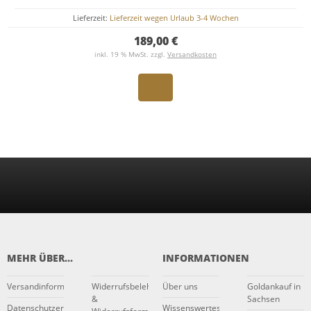
Lieferzeit:
Lieferzeit wegen Urlaub 3-4 Wochen
189,00 €
inkl. 19 % MwSt. zzgl.
Versandkosten
MEHR ÜBER...
INFORMATIONEN
Versandinformationen
Widerrufsbelehrung
Über uns
Goldankauf in
&
Sachsen
Datenschutzerklärung
Wissenswertes