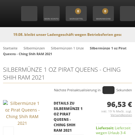
0
0
MEIN KONTO
MERKZETTEL
WARENKORB
19.08. bleibt unser Ladengeschäft wegen Betriebsferien geschlossen. In dies
Startseite
Silbermünzen
Silbermünzen 1 Unze
Silbermünze 1 oz Pirat
Queens - Ching Shih RAM 2021
SILBERMÜNZE 1 OZ PIRAT QUEENS - CHING
SHIH RAM 2021
Nächste Preisaktualisierung in
Sekunden
96,53 €
DETAILS ZU
SILBERMÜNZE 1
inkl. 19 % MwSt. zzgl.
OZ PIRAT
Versandkosten
QUEENS -
CHING SHIH
Lieferzeit:
Lieferzeit
RAM 2021
wegen Urlaub 3-4