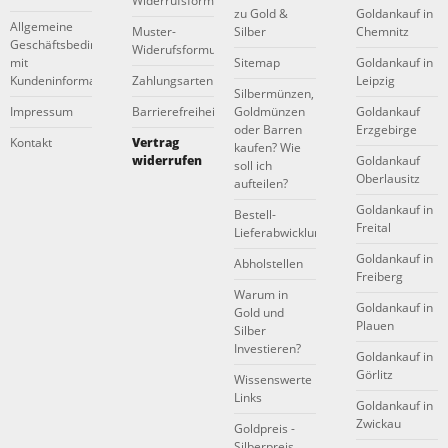
Widerrufsformular
zu Gold &
Goldankauf in
Allgemeine
Muster-
Silber
Chemnitz
Geschäftsbedingungen
Widerufsformular
mit
Sitemap
Goldankauf in
Kundeninformationen
Zahlungsarten
Leipzig
Silbermünzen,
Impressum
Barrierefreiheitserklärung
Goldmünzen
Goldankauf
oder Barren
Erzgebirge
Kontakt
Vertrag
kaufen? Wie
widerrufen
Goldankauf
soll ich
Oberlausitz
aufteilen?
Goldankauf in
Bestell-
Freital
Lieferabwicklung
Goldankauf in
Abholstellen
Freiberg
Warum in
Goldankauf in
Gold und
Plauen
Silber
Investieren?
Goldankauf in
Görlitz
Wissenswerte
Links
Goldankauf in
Zwickau
Goldpreis -
Silberpreis