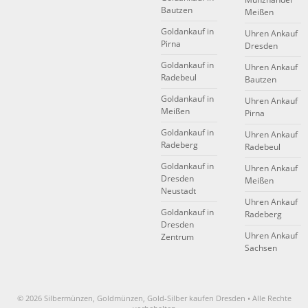
Bautzen
Meißen
Goldankauf in
Uhren Ankauf
Pirna
Dresden
Goldankauf in
Uhren Ankauf
Radebeul
Bautzen
Goldankauf in
Uhren Ankauf
Meißen
Pirna
Goldankauf in
Uhren Ankauf
Radeberg
Radebeul
Goldankauf in
Uhren Ankauf
Dresden
Meißen
Neustadt
Uhren Ankauf
Goldankauf in
Radeberg
Dresden
Uhren Ankauf
Zentrum
Sachsen
© 2026 Silbermünzen, Goldmünzen, Gold-Silber kaufen Dresden • Alle Rechte