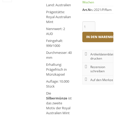
Wochen
Land: Australien
Art.Nr.:
2021/P/Ram
Prägestätte:
Royal Australian
Mint
Nennwert: 2
AUD
IN DEN WARENKO
Feingehalt:
999/1000
Durchmesser: 40
Artikeldatenblatt
mm
drucken
Erhaltung:
Rezension
Prägefrisch in
schreiben
Münzkapsel
Auflage: 10.000
Stück
Die
Silbermünze
ist
das zweite
Motiv der Royal
Australien Mint