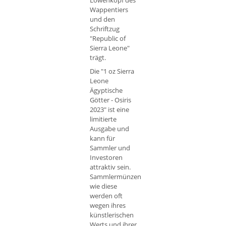
Löwenkopf des
Wappentiers
und den
Schriftzug
"Republic of
Sierra Leone"
trägt.
Die "1 oz Sierra
Leone
Ägyptische
Götter - Osiris
2023" ist eine
limitierte
Ausgabe und
kann für
Sammler und
Investoren
attraktiv sein.
Sammlermünzen
wie diese
werden oft
wegen ihres
künstlerischen
Werts und ihrer