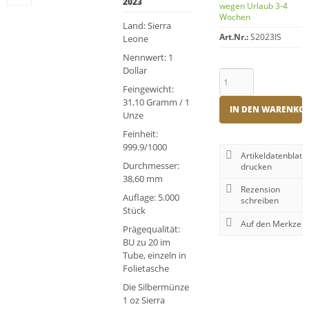
2023
wegen Urlaub 3-4
Wochen
Land: Sierra
Art.Nr.:
S2023IS
Leone
Nennwert: 1
Dollar
Feingewicht:
31,10 Gramm / 1
IN DEN WARENKO
Unze
Feinheit:
999.9/1000
Artikeldatenblatt
Durchmesser:
drucken
38,60 mm
Rezension
Auflage: 5.000
schreiben
Stück
Prägequalität:
BU zu 20 im
Tube, einzeln in
Folietasche
Die Silbermünze
1 oz Sierra