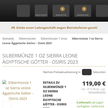
0
0
MEIN KONTO
MERKZETTEL
WARENKORB
08. bleibt unser Ladengeschäft wegen Betriebsferien geschlossen. In dieser 
Startseite
Silbermünzen
Silbermünzen 1 Unze
Silbermünze 1 oz Sierra
Leone Ägyptische Götter - Osiris 2023
SILBERMÜNZE 1 OZ SIERRA LEONE
ÄGYPTISCHE GÖTTER - OSIRIS 2023
Nächste Preisaktualisierung in
Sekunden
119,00 €
DETAILS ZU
SILBERMÜNZE 1
inkl. 19 % MwSt. zzgl.
OZ SIERRA
Versandkosten
LEONE
ÄGYPTISCHE
Lieferzeit:
ab Lager
GÖTTER - OSIRIS
verfügbar, Lieferzeit