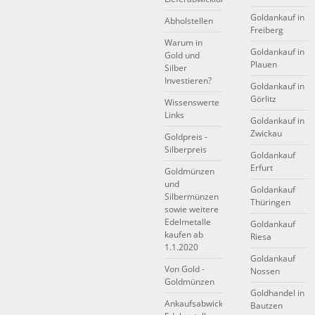
Goldankauf in
Abholstellen
Freiberg
Warum in
Goldankauf in
Gold und
Plauen
Silber
Investieren?
Goldankauf in
Görlitz
Wissenswerte
Links
Goldankauf in
Zwickau
Goldpreis -
Silberpreis
Goldankauf
Erfurt
Goldmünzen
und
Goldankauf
Silbermünzen
Thüringen
sowie weitere
Edelmetalle
Goldankauf
kaufen ab
Riesa
1.1.2020
Goldankauf
Von Gold -
Nossen
Goldmünzen
Goldhandel in
Ankaufsabwicklung
Bautzen