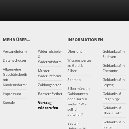
MEHR ÜBER...
INFORMATIONEN
Versandinformationen
Widerrufsbelehrung
Über uns
Goldankauf in
&
Sachsen
Datenschutzerklärung
Wissenswertes
Widerrufsformular
zu Gold &
Goldankauf in
Allgemeine
Muster-
Silber
Chemnitz
Geschäftsbedingungen
Widerufsformular
mit
Sitemap
Goldankauf in
Kundeninformationen
Zahlungsarten
Leipzig
Silbermünzen,
Impressum
Barrierefreiheitserklärung
Goldmünzen
Goldankauf
oder Barren
Erzgebirge
Kontakt
Vertrag
kaufen? Wie
widerrufen
Goldankauf
soll ich
Oberlausitz
aufteilen?
Goldankauf in
Bestell-
Freital
Lieferabwicklung